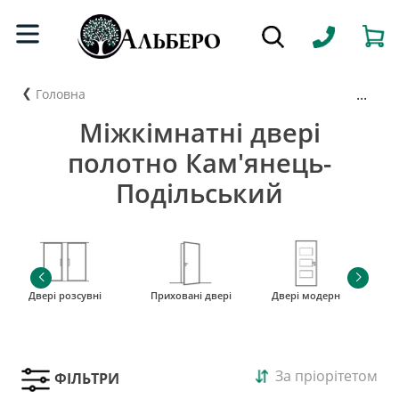
...
Головна
Міжкімнатні двері
полотно Кам'янець-
Подільський
Двері розсувні
Приховані двері
Двері модерн
і
За пріорітетом
ФІЛЬТРИ