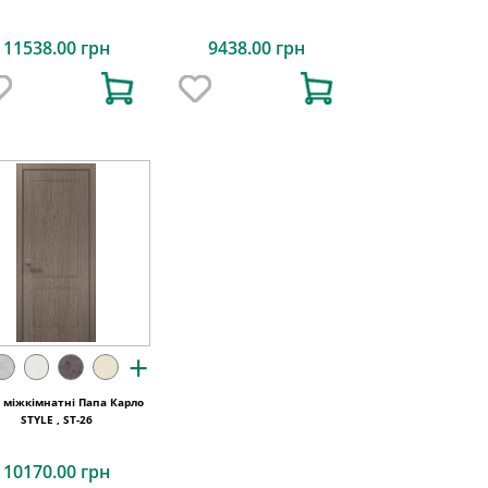
11538.00 грн
9438.00 грн
+
і міжкімнатні Папа Карло
STYLE , ST-26
10170.00 грн