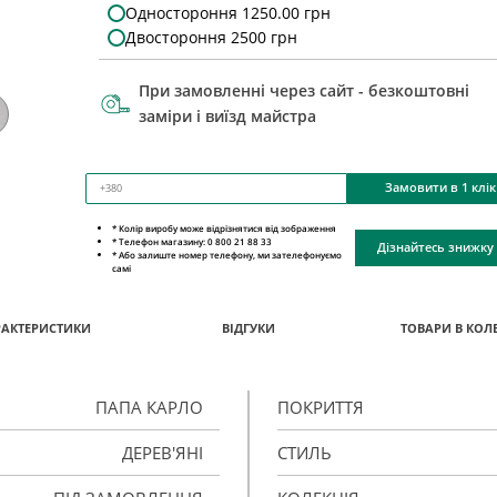
Одностороння 1250.00 грн
Двостороння 2500 грн
При замовленні через сайт - безкоштовні
заміри і виїзд майстра
Замовити в 1 клік
* Колір виробу може відрізнятися від зображення
* Телефон магазину: 0 800 21 88 33
Дізнайтесь знижку
* Або залиште номер телефону, ми зателефонуємо
самі
РАКТЕРИСТИКИ
ВІДГУКИ
ТОВАРИ В КОЛЕ
ПАПА КАРЛО
ПОКРИТТЯ
ДЕРЕВ'ЯНІ
СТИЛЬ