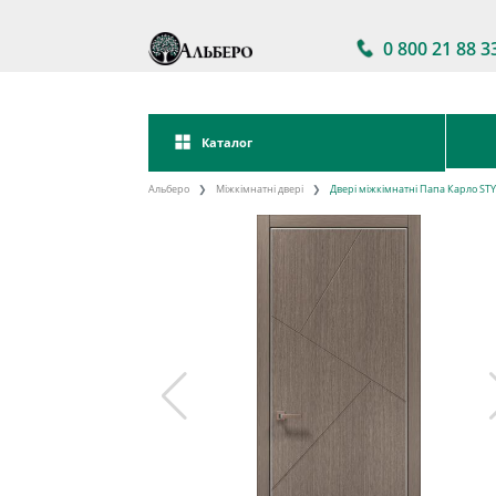
0 800 21 88 3
Каталог
Альберо
Міжкімнатні двері
Двері міжкімнатні Папа Карло STYL