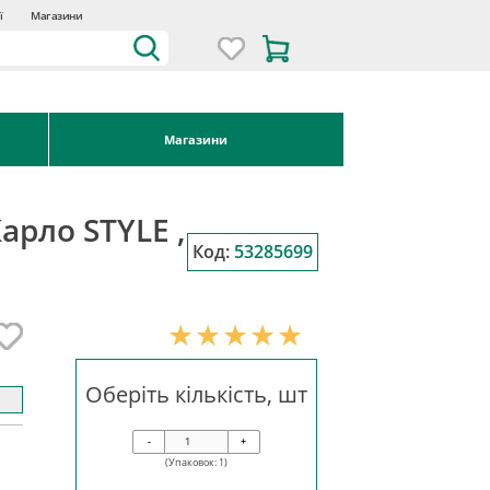
ї
Магазини
Магазини
арло STYLE ,
Код:
53285699
Оберіть кількість, шт
-
+
(Упаковок:
1
)