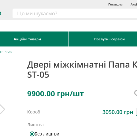
Покупцям
Акці
3
Акційні товари
Послуги і сервіси
E , ST-05
Двері міжкімнатні Папа К
ST-05
9900.00
грн/шт
3050.00 грн
Короб
Лиштва
Без лиштви