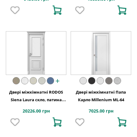
+
Двері міжкімнатні RODOS
Двері міжкімнатні Папа
Siena Laura скло, патина
Карло Millenium ML-64
срібло
20226.00 грн
7025.00 грн