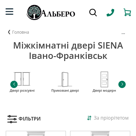
...
Головна
Міжкімнатні двері SIENA
Івано-Франківськ
Двері розсувні
Приховані двері
Двері модерн
і
За пріорітетом
ФІЛЬТРИ