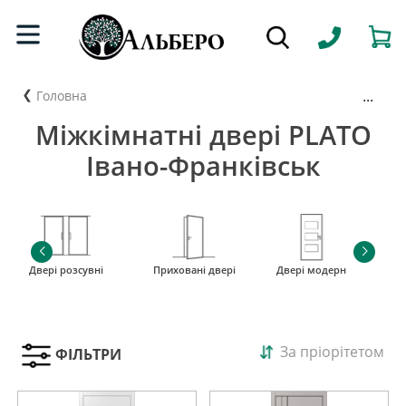
...
Головна
Міжкімнатні двері PLATO
Івано-Франківськ
Двері розсувні
Приховані двері
Двері модерн
і
За пріорітетом
ФІЛЬТРИ