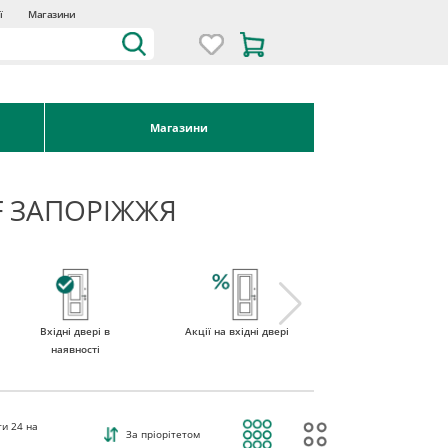
ї
Магазини
Магазини
OF ЗАПОРІЖЖЯ
Вхідні двері в
Акції на вхідні двері
Двері вхідні зі
наявності
склом
ти
24
на
За пріорітетом