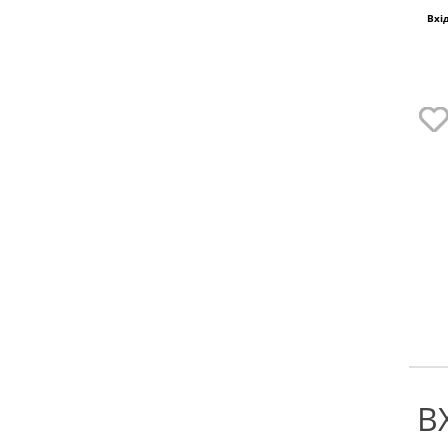
Вхі
В