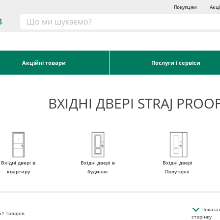
Покупцям
Акці
3
Акційні товари
Послуги і сервіси
ВХІДНІ ДВЕРІ STRAJ PRO
Вхідні двері в
Вхідні двері в
Вхідні двері
квартиру
будинок
Полуторні
Показа
61
товарів
сторінку