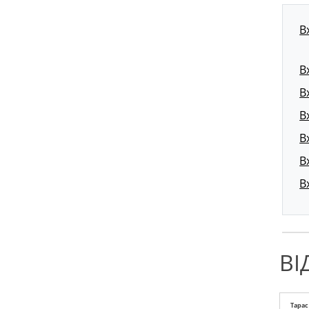
В
В
В
В
В
В
В
ВІ
Тара