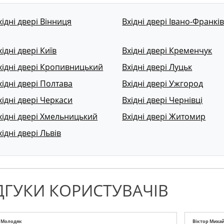
хідні двері Вінниця
Вхідні двері Івано-Франкі
хідні двері Київ
Вхідні двері Кременчук
хідні двері Кропивницький
Вхідні двері Луцьк
хідні двері Полтава
Вхідні двері Ужгород
хідні двері Черкаси
Вхідні двері Чернівці
хідні двері Хмельницький
Вхідні двері Житомир
хідні двері Львів
ДГУКИ КОРИСТУВАЧІВ
с Молодяк
Віктор Миха