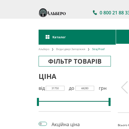
0 800 21 88 3
Каталог
Альберо
Вхідні двері Запоріжжя
Straj Proof
ФІЛЬТР ТОВАРІВ
ЦІНА
від
до
грн
31750
44280
двері в
Акції на вхідні двері
Двері вхідні зі
ності
склом
Акційна ціна
Всього