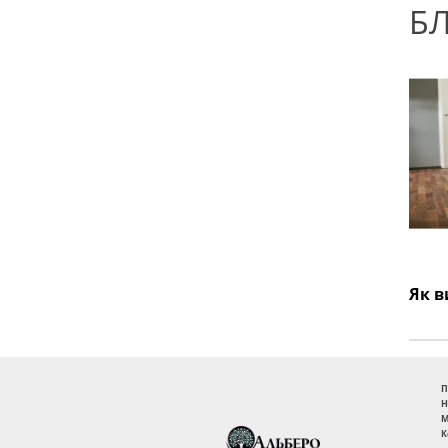
Б
П
Н
М
К