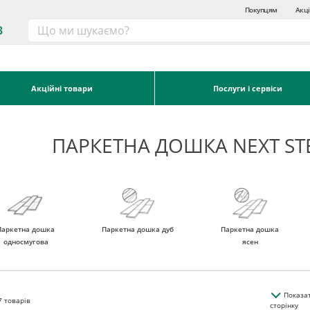
Покупцям
Акці
3
Акційні товари
Послуги і сервіси
ПАРКЕТНА ДОШКА NEXT ST
Паркетна дошка
Паркетна дошка дуб
Паркетна дошка
односмугова
ясен
Показа
7
товарів
сторінку