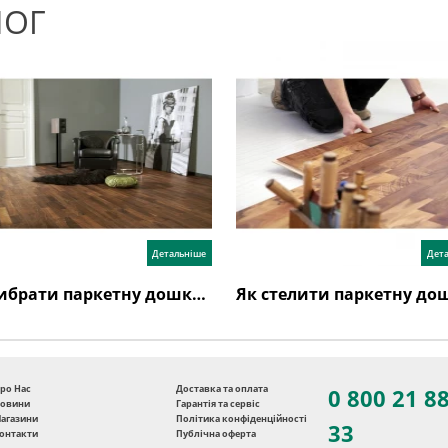
ЛОГ
Детальніше
Дет
Як вибрати паркетну дошку: поради експертів та відгуки
ро Нас
Доставка та оплата
0 800 21 8
овини
Гарантія та сервіс
агазини
Політика конфіденційності
33
онтакти
Публічна оферта