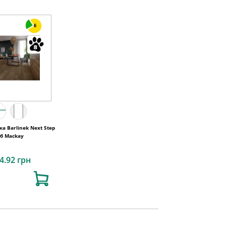
6
а Barlinek Next Step
б Mackay
4.92 грн