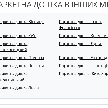
АРКЕТНА ДОШКА В ІНШИХ М
аркетна дошка Вінниця
Паркетна дошка Івано-
Франківськ
аркетна дошка Київ
Паркетна дошка Кременч
аркетна дошка
Паркетна дошка Луцьк
ропивницький
аркетна дошка Полтава
Паркетна дошка Ужгород
аркетна дошка Черкаси
Паркетна дошка Чернівці
аркетна дошка
Паркетна дошка Житоми
мельницький
аркетна дошка Львів