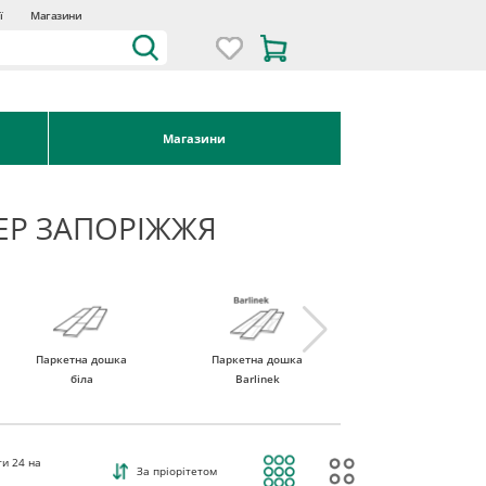
ї
Магазини
Магазини
EP ЗАПОРІЖЖЯ
Паркетна дошка
Паркетна дошка
Паркетна дошка
біла
Barlinek
Tarkett
ти
24
на
За пріорітетом