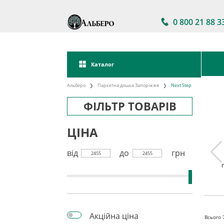
0 800 21 88 3
Каталог
Альберо
Паркетна дошка Запоріжжя
Next Step
ФІЛЬТР ТОВАРІВ
ЦІНА
від
до
грн
2455
2455
а дошка
Паркетна дошка
Акції на паркетну
kett
Україна
дошку
Акційна ціна
Всього