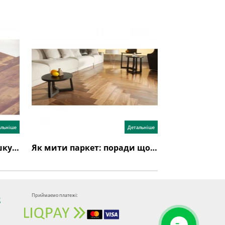
альніше
Детальніше
Як стелити паркетну дошку: інструкція з укладання
Як мити паркет: поради щодо догляду за паркетною дошкою
Приймаємо платежі:
8