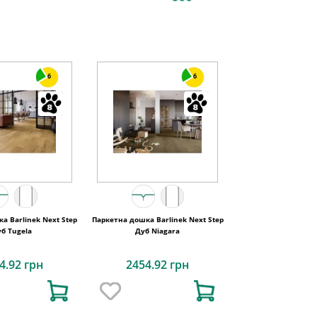
6
6
а Barlinek Next Step
Паркетна дошка Barlinek Next Step
б Tugela
Дуб Niagara
4.92 грн
2454.92 грн