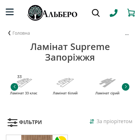
...
Головна
Ламінат Supreme
Запоріжжя
Ламінат 33 клас
Ламінат білий
Ламінат сірий
За пріорітетом
ФІЛЬТРИ