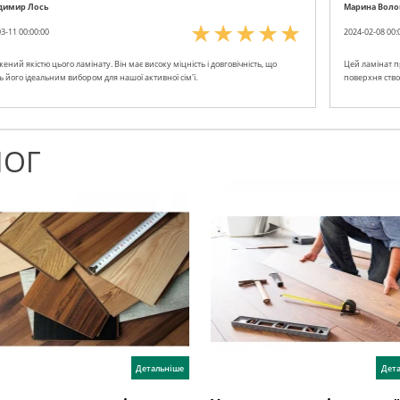
димир Лось
Марина Вол
3-11 00:00:00
2024-02-08 00:
ений якістю цього ламінату. Він має високу міцність і довговічність, що
Цей ламінат п
 його ідеальним вибором для нашої активної сім'ї.
поверхня ство
ЛОГ
Детальніше
Дет