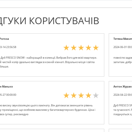
ДГУКИ КОРИСТУВАЧІВ
Рогоза
Тетяна Мики
3-14 23:56:58
2024-06-01 00:
 Дуб FRESCO SNOW - найкращий в колекції. Вибрав його для всієї квартири.
повністю задов
 чистий колір ідеально виглядає в кожній кімнаті. Візуально місця і світла
запитам..добр
більше.
н Манько
Антон Журак
5-27 00:00:00
2024-04-22 00:
ую високу звукоізоляцію цього ламінату. Він допомагає зменшити рівень
Дуб FRESCO SN
у приміщенні, що особливо важливо у багатоквартирних будинках. Ціна і
та сучасності.
ь все супер, рекомедую
поєднується з