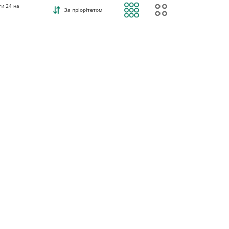
ти
24
на
За пріорітетом