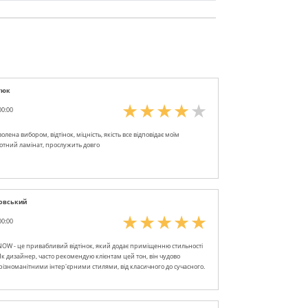
тюк
00:00
олена вибором, відтінок, міцність, якість все відповідає моїм
отний ламінат, прослужить довго
овський
00:00
OW - це привабливий відтінок, який додає приміщенню стильності
 Як дизайнер, часто рекомендую клієнтам цей тон, він чудово
 різноманітними інтер'єрними стилями, від класичного до сучасного.