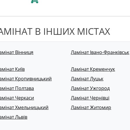
АМІНАТ В ІНШИХ МІСТАХ
амінат Вінниця
Ламінат Івано-Франківськ
амінат Київ
Ламінат Кременчук
амінат Кропивницький
Ламінат Луцьк
амінат Полтава
Ламінат Ужгород
амінат Черкаси
Ламінат Чернівці
амінат Хмельницький
Ламінат Житомир
амінат Львів