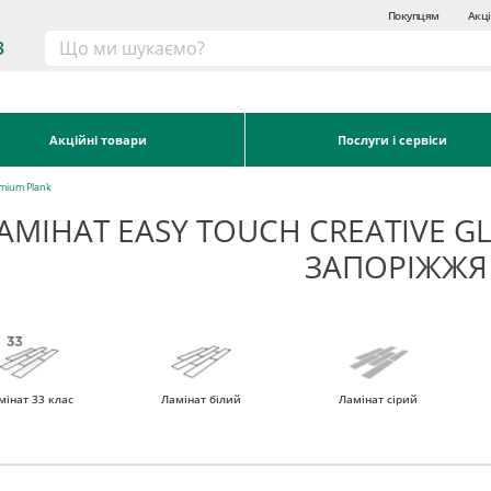
Покупцям
Акці
3
Акційні товари
Послуги і сервіси
mium Plank
АМІНАТ EASY TOUCH CREATIVE G
ЗАПОРІЖЖЯ
мінат 33 клас
Ламінат білий
Ламінат сірий