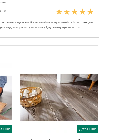
ошко
00:00
рекрасно поєднує в собі елегантність та практичність. Його глянцева
рює відчуття простору і світлоти у будь-якому приміщенні.
альніше
Детальніше