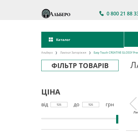
0 800 21 88 3
Каталог
Альберо
Ламінат Запоріжжя
Easy Touch CREATIVE GLOSSY Pre
Л
ФІЛЬТР ТОВАРІВ
ЦІНА
від
до
грн
926
926
тійкий
Ламінат 32 клас
Акції на ламінат
Ла
інат