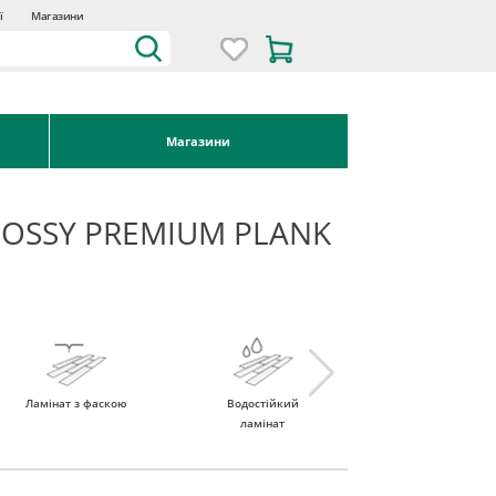
ї
Магазини
Магазини
LOSSY PREMIUM PLANK
Ламінат з фаскою
Водостійкий
Ламінат 32 клас
ламінат