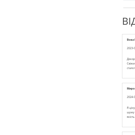
ВІ
Вова 
2023-0
Декор
Свіжий
стало 
Миро
2024-0
Я цін
шуму 
якіст