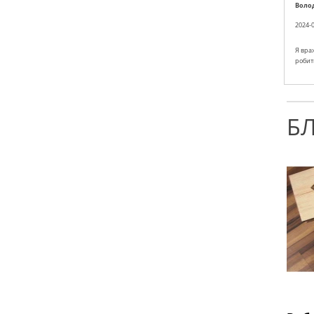
Воло
2024-0
Я враж
робить
Б