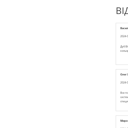
ВІ
Васи
2024-0
Дуб BA
кольо
Олег
2024-0
Все п
систе
специ
Миро