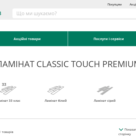
Покупцям
Акці
3
Акційні товари
Послуги і сервіси
ЛАМІНАТ CLASSIC TOUCH PREMI
мінат 33 клас
Ламінат білий
Ламінат сірий
Показа
1
товарів
сторінку