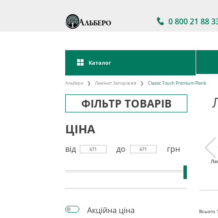
0 800 21 88 3
Каталог
Альберо
Ламінат Запоріжжя
Classic Touch Premium Plank
ФІЛЬТР ТОВАРІВ
ЦІНА
від
до
грн
671
671
тійкий
Ламінат 32 клас
Акції на ламінат
Ла
інат
Акційна ціна
Всього