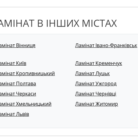
АМІНАТ В ІНШИХ МІСТАХ
амінат Вінниця
Ламінат Івано-Франківськ
амінат Київ
Ламінат Кременчук
амінат Кропивницький
Ламінат Луцьк
амінат Полтава
Ламінат Ужгород
амінат Черкаси
Ламінат Чернівці
амінат Хмельницький
Ламінат Житомир
амінат Львів