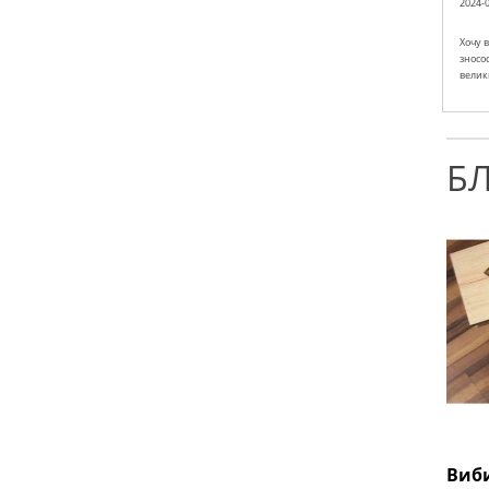
2024-0
Хочу в
зносо
велики
Б
Виби