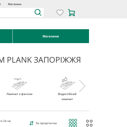
ї
Магазини
Магазини
UM PLANK ЗАПОРІЖЖЯ
Ламінат з фаскою
Водостійкий
Ламінат 32 клас
ламінат
ти
24
на
За пріорітетом