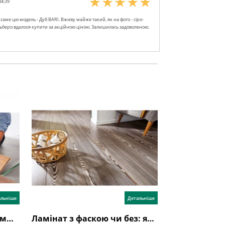
34:39
саме цю модель - Дуб BARI. Вживу майже такий, як на фото - сіро-
ьберо вдалося купити за акційною ціною. Залишилась задоволеною.
альніше
Детальніше
Укладання ламінату своїми руками: як правильно? Детальна інструкція, відео
Ламінат з фаскою чи без: який кращий?