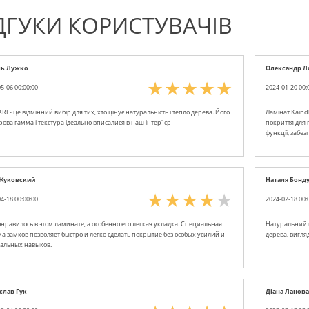
ДГУКИ КОРИСТУВАЧІВ
ль Лужко
Олександр Л
5-06 00:00:00
2024-01-20 00:
RI - це відмінний вибір для тих, хто цінує натуральність і тепло дерева. Його
Ламінат Kaindl
рова гамма і текстура ідеально вписалися в наш інтер"єр
покриття для п
функції, забез
 Жуковский
Наталя Бонд
4-18 00:00:00
2024-02-18 00:
онравилось в этом ламинате, а особенно его легкая укладка. Специальная
Натуральний в
ма замков позволяет быстро и легко сделать покрытие без особых усилий и
дерева, вигля
альных навыков.
слав Гук
Діана Ланова