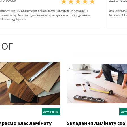
3-04 00:00:00
2023-03-13 03:
ідмітити, що цей ламінат дуже високої якості. Він стійкий до подряпин і
Давно шукала 
стійкий, що зробило його ідеальним вибором для нашого офісу, де завжди
бежевий. В Ал
й поток відвідувачів.
ЛОГ
Детальніше
Дет
раємо клас ламінату