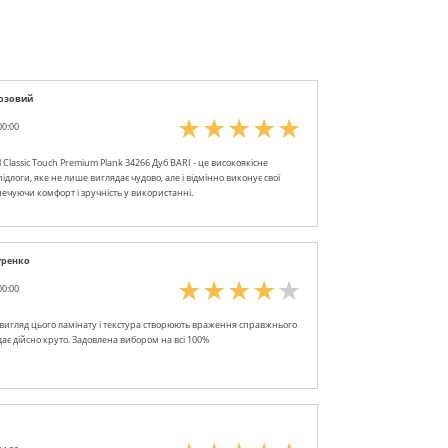
озовий
00:00
 Classic Touch Premium Plank 34266 Дуб BARI - це високоякісне
ідлоги, яке не лише виглядає чудово, але і відмінно виконує свої
печуючи комфорт і зручність у використанні.
уренко
00:00
игляд цього ламінату і текстура створюють враження справжнього
дає дійсно круто. Задовлена вибором на всі 100%