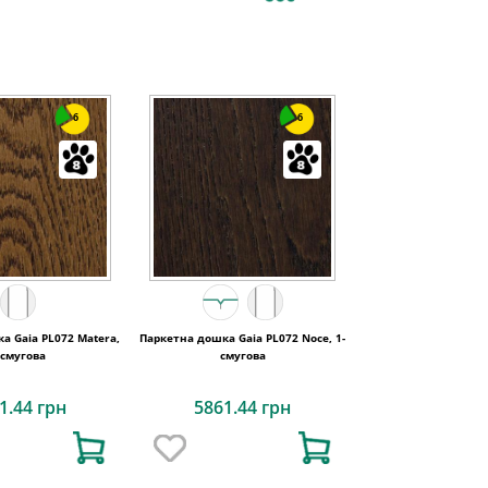
6
6
а Gaia PL072 Matera,
Паркетна дошка Gaia PL072 Noce, 1-
-смугова
смугова
1.44 грн
5861.44 грн