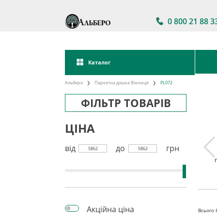
0 800 21 88 3
Каталог
Альберо
Паркетна дошка Вінниця
PL072
ФІЛЬТР ТОВАРІВ
ЦІНА
від
до
грн
5862
5862
а дошка
Паркетна дошка
Акції на паркетну
kett
Україна
дошку
Акційна ціна
Всього