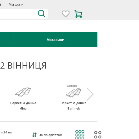
ї
Магазини
Магазини
2 ВІННИЦЯ
Паркетна дошка
Паркетна дошка
Паркетна дошка
біла
Barlinek
Tarkett
ти
24
на
За пріорітетом