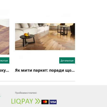
альніше
Детальніше
Як стелити паркетну дошку: інструкція з укладання
Як мити паркет: поради щодо догляду за паркетною дошкою
Приймаємо платежі:
8