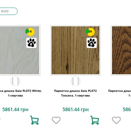
PL072
6
6
на дошка Gaia PL072 White,
Паркетна дошка Gaia PL072
Паркетна дошк
1-смугова
Toscana, 1-смугова
1
5861.44 грн
5861.44 грн
586