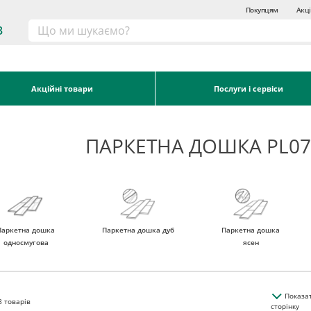
Покупцям
Акці
3
Акційні товари
Послуги і сервіси
ПАРКЕТНА ДОШКА PL07
Паркетна дошка
Паркетна дошка дуб
Паркетна дошка
односмугова
ясен
Показа
8
товарів
сторінку