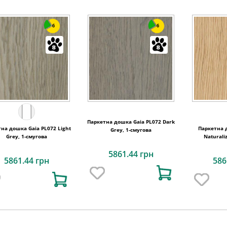
6
6
Паркетна дошка Gaia PL072 Dark
на дошка Gaia PL072 Light
Паркетна 
Grey, 1-смугова
Grey, 1-смугова
Naturali
5861.44 грн
5861.44 грн
586