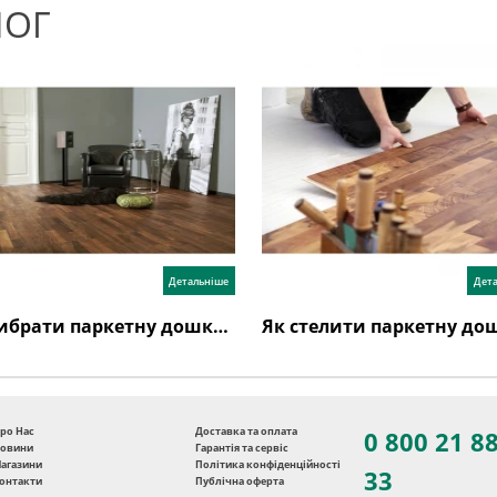
ЛОГ
Детальніше
Дет
Як вибрати паркетну дошку: поради експертів та відгуки
ро Нас
Доставка та оплата
0 800 21 8
овини
Гарантія та сервіс
агазини
Політика конфіденційності
33
онтакти
Публічна оферта