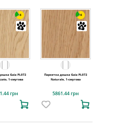
6
6
дошка Gaia PL072
Паркетна дошка Gaia PL072
zzato, 1-смугова
Naturale, 1-смугова
1.44 грн
5861.44 грн