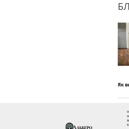
Б
П
Н
М
К