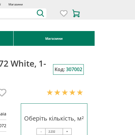
ї
Магазини
Магазини
2 White, 1-
Код:
307002
aia
Оберіть кількість, м²
072
-
+