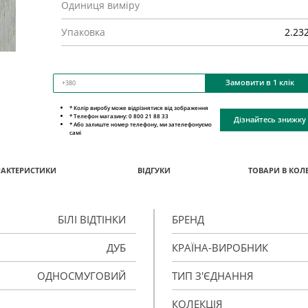
Одиниця виміру
Упаковка
2.23
Замовити в 1 клік
* Колір виробу може відрізнятися від зображення
* Телефон магазину: 0 800 21 88 33
Дізнайтесь знижку
* Або залиште номер телефону, ми зателефонуємо
самі
РАКТЕРИСТИКИ
ВІДГУКИ
ТОВАРИ В КОЛЕ
БІЛІ ВІДТІНКИ
БРЕНД
ДУБ
КРАЇНА-ВИРОБНИК
ОДНОСМУГОВИЙ
ТИП З'ЄДНАННЯ
КОЛЕКЦІЯ