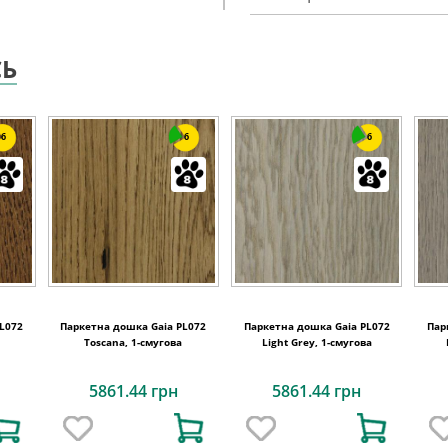
СЬ
6
6
6
L072
Паркетна дошка Gaia PL072
Паркетна дошка Gaia PL072
Пар
Toscana, 1-смугова
Light Grey, 1-смугова
5861.44 грн
5861.44 грн