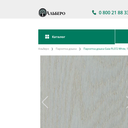
0 800 21 88 3
Каталог
Альберо
Паркетна дошка
Паркетна дошка Gaia PL072 White, 