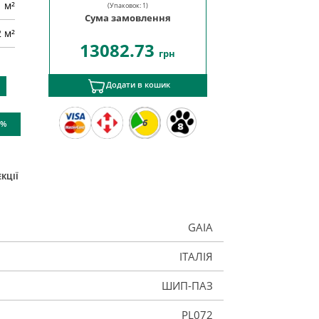
м²
(Упаковок:
1
)
Сума замовлення
2 м²
13082.73
грн
Додати в кошик
6
 %
КЦІЇ
GAIA
ІТАЛІЯ
ШИП-ПАЗ
PL072