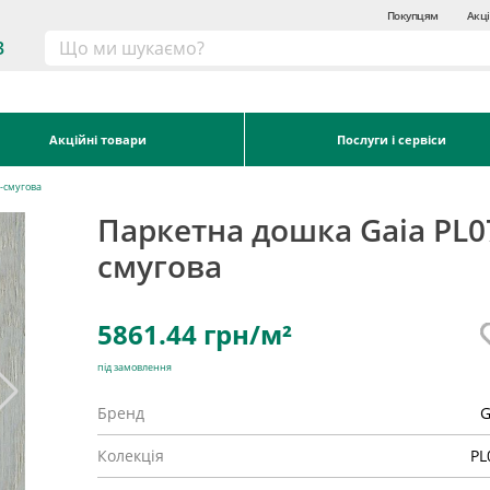
Покупцям
Акці
3
Акційні товари
Послуги і сервіси
1-смугова
Паркетна дошка Gaia PL07
смугова
5861.44
грн/м²
під замовлення
Бренд
G
Колекція
PL