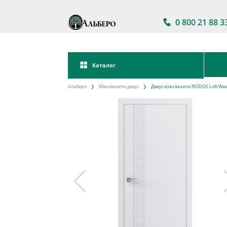
0 800 21 88 3
Каталог
Альберо
Міжкімнатні двері
Двері міжкімнатні RODOS Loft Wav