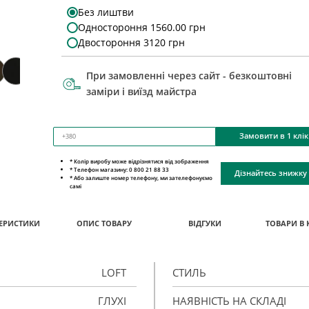
Без лиштви
Одностороння 1560.00 грн
Двостороння 3120 грн
При замовленні через сайт - безкоштовні
заміри і виїзд майстра
Замовити в 1 клік
* Колір виробу може відрізнятися від зображення
* Телефон магазину: 0 800 21 88 33
Дізнайтесь знижку
* Або залиште номер телефону, ми зателефонуємо
самі
ЕРИСТИКИ
ОПИС ТОВАРУ
ВІДГУКИ
ТОВАРИ В 
LOFT
СТИЛЬ
ГЛУХІ
НАЯВНІСТЬ НА СКЛАДІ