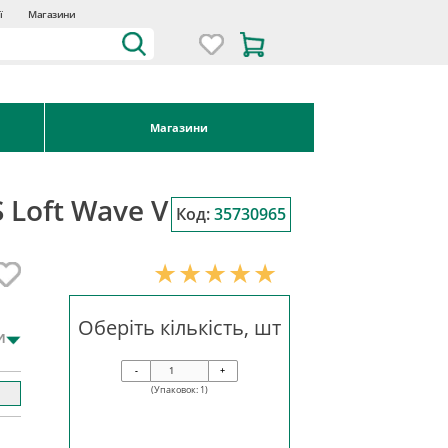
ї
Магазини
Магазини
 Loft Wave V
Код:
35730965
Оберіть кількість, шт
и
-
+
(Упаковок:
1
)