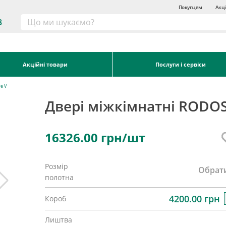
Покупцям
Акці
3
Акційні товари
Послуги і сервіси
e V
Двері міжкімнатні RODOS
16326.00
грн/шт
Розмір
Обрат
полотна
4200.00 грн
Короб
Лиштва