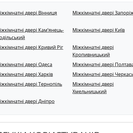
іжкімнатні двері Вінниця
Міжкімнатні двері Запорі
іжкімнатні двері Кам’янець-
Міжкімнатні двері Київ
одільський
іжкімнатні двері Кривий Ріг
Міжкімнатні двері
Кропивницький
іжкімнатні двері Одеса
Міжкімнатні двері Полтав
іжкімнатні двері Харків
Міжкімнатні двері Черкас
іжкімнатні двері Тернопіль
Міжкімнатні двері
Хмельницький
іжкімнатні двері Дніпро