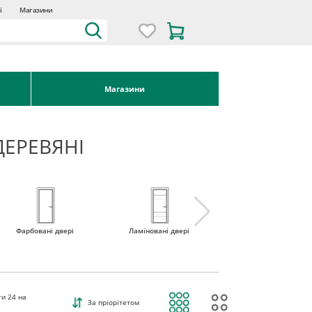
ї
Магазини
Магазини
ДЕРЕВЯНІ
Фарбовані двері
Ламіновані двері
Міжкімнатні двері 
наявності
ти
24
на
За пріорітетом