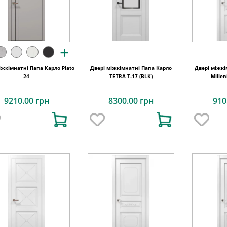
+
іжкімнатні Папа Карло Plato
Двері міжкімнатні Папа Карло
Двері міжкі
24
TETRA Т-17 (BLK)
Mille
9210.00 грн
8300.00 грн
910