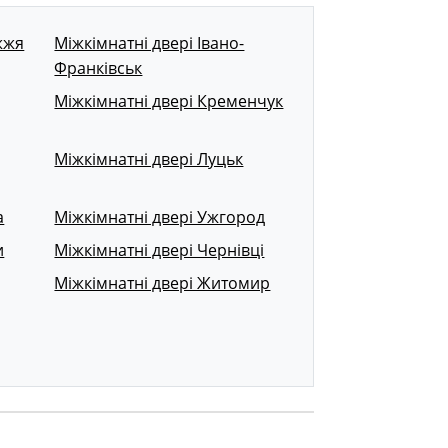
жжя
Міжкімнатні двері Івано-
Франківськ
Міжкімнатні двері Кременчук
Міжкімнатні двері Луцьк
а
Міжкімнатні двері Ужгород
и
Міжкімнатні двері Чернівці
Міжкімнатні двері Житомир