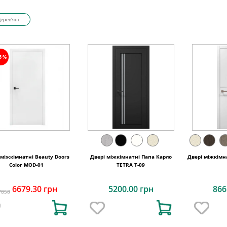
Дерев'яні
15%
 міжкімнатні Beauty Doors
Двері міжкімнатні Папа Карло
Двері міжкімна
Color MOD-01
TETRA T-09
6679.30 грн
5200.00 грн
866
7858