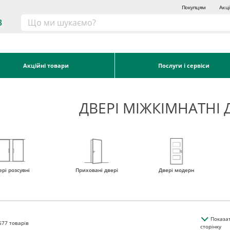
Покупцям
Акці
3
Акційні товари
Послуги і сервіси
ДВЕРІ МІЖКІМНАТНІ 
ері розсувні
Приховані двері
Двері модерн
Показа
677
товарів
сторінку