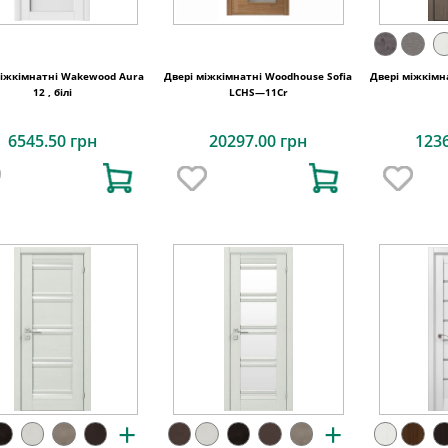
іжкімнатні Wakewood Aura
Двері міжкімнатні Woodhouse Sofia
Двері міжкімна
12 , білі
LCHS—11Cr
6545.50 грн
20297.00 грн
123
+
+