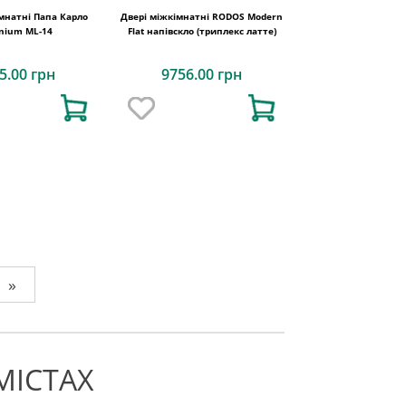
мнатні Папа Карло
Двері міжкімнатні RODOS Modern
enium ML-14
Flat напівскло (триплекс латте)
5.00 грн
9756.00 грн
»
МІСТАХ