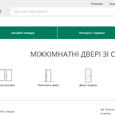
Покупцям
Акці
3
Акційні товари
Послуги і сервіси
МІЖКІМНАТНІ ДВЕРІ ЗІ 
ері розсувні
Приховані двері
Двері модерн
Показа
266
товарів
сторінку