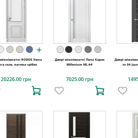
+
 міжкімнатні RODOS Siena
Двері міжкімнатні Папа Карло
Двері міжкімн
ura скло, патина срібло
Millenium ML-64
sv 04 (ш
20226.00 грн
7025.00 грн
149