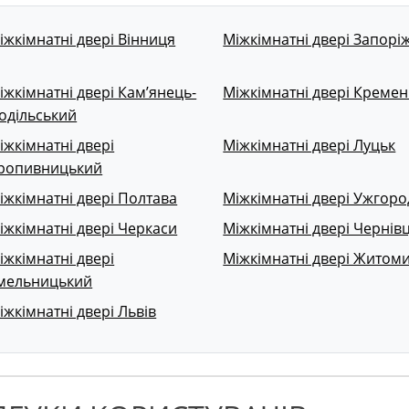
іжкімнатні двері Вінниця
Міжкімнатні двері Запорі
іжкімнатні двері Кам’янець-
Міжкімнатні двері Кремен
одільський
іжкімнатні двері
Міжкімнатні двері Луцьк
ропивницький
іжкімнатні двері Полтава
Міжкімнатні двері Ужгоро
іжкімнатні двері Черкаси
Міжкімнатні двері Чернівц
іжкімнатні двері
Міжкімнатні двері Житом
мельницький
іжкімнатні двері Львів