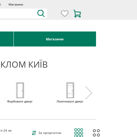
ї
Магазини
Магазини
СКЛОМ КИЇВ
Фарбовані двері
Ламіновані двері
Міжкімнатні двері 
наявності
ти
24
на
За пріорітетом