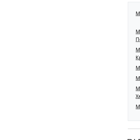
М
М
П
М
К
М
М
М
Х
М