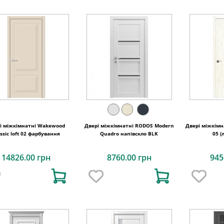
і міжкімнатні Wakewood
Двері міжкімнатні RODOS Modern
Двері міжкімн
assic loft 02 фарбування
Quadro напівскло BLK
05 (
14826.00 грн
8760.00 грн
945