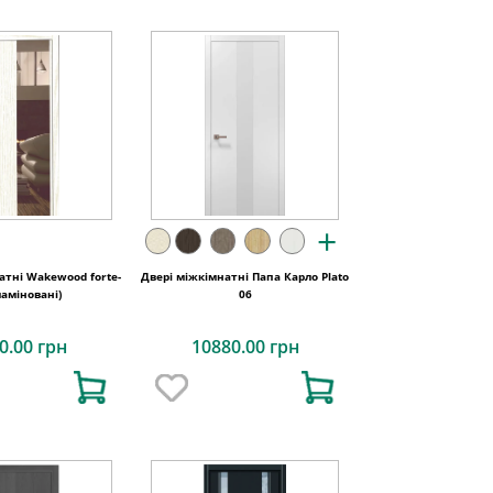
+
атні Wakewood forte-
Двері міжкімнатні Папа Карло Plato
ламіновані)
06
0.00 грн
10880.00 грн