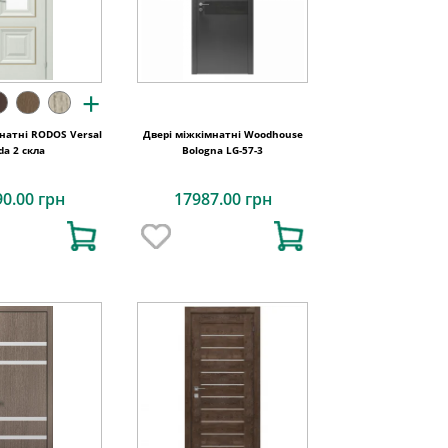
+
натні RODOS Versal
Двері міжкімнатні Woodhouse
ida 2 скла
Bologna LG-57-3
90.00 грн
17987.00 грн