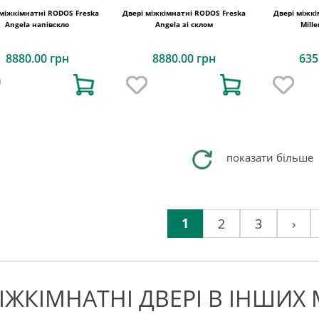
 міжкімнатні RODOS Freska
Двері міжкімнатні RODOS Freska
Двері міжкі
Angela напівскло
Angela зі склом
Mill
8880.00 грн
8880.00 грн
635
показати більше
1
2
3
›
ІЖКІМНАТНІ ДВЕРІ В ІНШИХ 