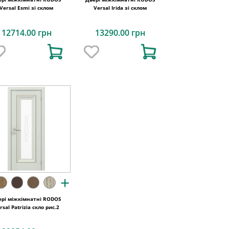
Versal Esmi зі склом
Versal Irida зі склом
12714.00 грн
13290.00 грн
+
ері міжкімнатні RODOS
rsal Patrizia скло рис.2