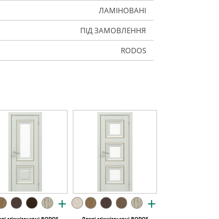
ЛАМІНОВАНІ
ПІД ЗАМОВЛЕННЯ
RODOS
+
+
ері міжкімнатні RODOS
Двері міжкімнатні RODOS