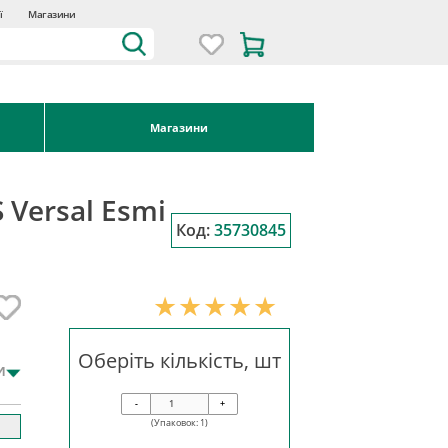
ї
Магазини
Магазини
 Versal Esmi
Код:
35730845
Оберіть кількість, шт
и
-
+
(Упаковок:
1
)