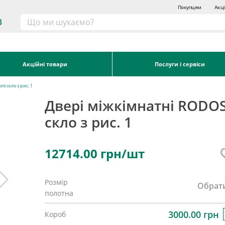
Покупцям
Акці
3
Акційні товари
Послуги і сервіси
i скло з рис. 1
Двері міжкімнатні RODOS
скло з рис. 1
12714.00
грн/шт
Розмір
Обрат
полотна
3000.00 грн
Короб