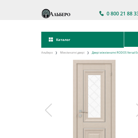
0 800 21 88 3
Каталог
Альберо
Міжкімнатні двері
Двері міжкімнатні RODOS Versal Esm