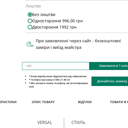
Лиштва
Без лиштви
Одностороння 996.00 грн
Двостороння 1992 грн
При замовленні через сайт - безкоштовні
заміри і виїзд майстра
Замовити в 1 клік
* Колір виробу може відрізнятися від зображення
* Телефон магазину: 0 800 21 88 33
Дізнайтесь знижку
* Або залиште номер телефону, ми зателефонуємо
самі
ЕРИСТИКИ
ОПИС ТОВАРУ
ВІДГУКИ
ТОВАРИ В 
VERSAL
СТИЛЬ