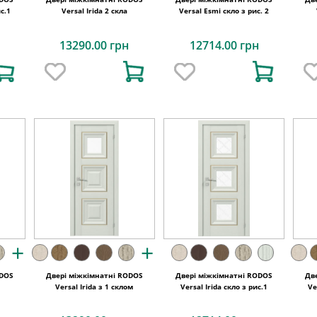
с.1
Versal Irida 2 скла
Versal Esmi скло з рис. 2
13290.00 грн
12714.00 грн
+
+
ODOS
Двері міжкімнатні RODOS
Двері міжкімнатні RODOS
Дв
Versal Irida з 1 склом
Versal Irida скло з рис.1
Ve