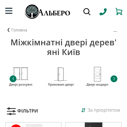
...
Головна
Міжкімнатні двері дерев'
яні Київ
Двері розсувні
Приховані двері
Двері модерн
і
За пріорітетом
ФІЛЬТРИ