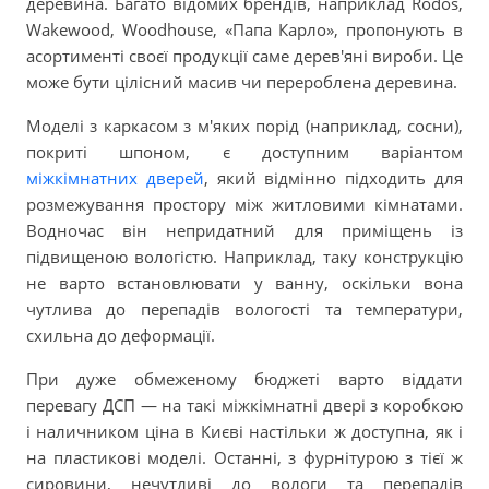
деревина. Багато відомих брендів, наприклад Rodos,
Wakewood, Woodhouse, «Папа Карло», пропонують в
асортименті своєї продукції саме дерев'яні вироби. Це
може бути цілісний масив чи перероблена деревина.
Моделі з каркасом з м'яких порід (наприклад, сосни),
покриті шпоном, є доступним варіантом
міжкімнатних дверей
, який відмінно підходить для
розмежування простору між житловими кімнатами.
Водночас він непридатний для приміщень із
підвищеною вологістю. Наприклад, таку конструкцію
не варто встановлювати у ванну, оскільки вона
чутлива до перепадів вологості та температури,
схильна до деформації.
При дуже обмеженому бюджеті варто віддати
перевагу ДСП — на такі міжкімнатні двері з коробкою
і наличником ціна в Києві настільки ж доступна, як і
на пластикові моделі. Останні, з фурнітурою з тієї ж
сировини, нечутливі до вологи та перепадів