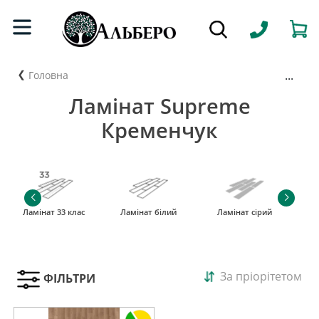
...
Головна
Ламінат Supreme
Кременчук
Ламінат 33 клас
Ламінат білий
Ламінат сірий
За пріорітетом
ФІЛЬТРИ