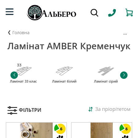
...
Головна
Ламінат AMBER Кременчук
Ламінат 33 клас
Ламінат білий
Ламінат сірий
За пріорітетом
ФІЛЬТРИ
6
6