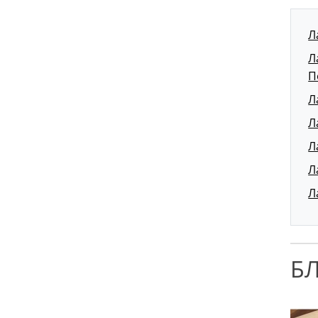
Л
Л
П
Л
Л
Л
Л
Л
Б