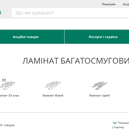
Покупцям
Акці
3
Акційні товари
Послуги і сервіси
ЛАМІНАТ БАГАТОСМУГОВ
мінат 33 клас
Ламінат білий
Ламінат сірий
Показа
35
товарів
сторінку