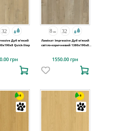
ressive Дуб м'який
Ламінат Impressive Дуб м'який
0х190x8 Quick-Step
світло-коричневий 1380х190x8
Quick-Step
0.00 грн
1550.00 грн
6
6