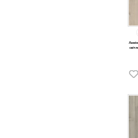
Ламін
світл