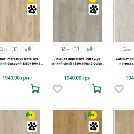
нат Impressive Ultra Дуб
Ламінат Impressive Ultra Дуб
Ламінат Im
чний бежевий 1380х190x12
м'який сірий 1380х190x12 Quick-
патина к
Quick-Step
Step
1380х190
1940.00 грн
1940.00 грн
194
6
6