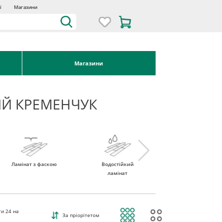
ї
Магазини
Магазини
ИЙ КРЕМЕНЧУК
Ламінат з фаскою
Водостійкий
Ламінат 32 клас
ламінат
ти
24
на
За пріорітетом