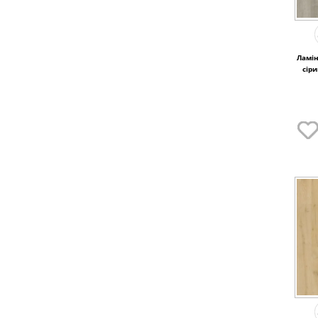
Ламін
сір