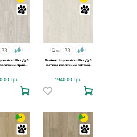
pressive Ultra Дуб
Ламінат Impressive Ultra Дуб
ласичний сірий
патина класичний світлий
x12 Quick-Step
1380х190x12 Quick-Step
0.00 грн
1940.00 грн
6
6