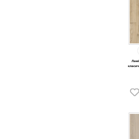
Ламі
класи