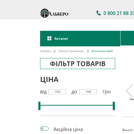
0 800 21 88 3
Каталог
Альберо
Ламінат Кременчук
Багатосмуговий
ФІЛЬТР ТОВАРІВ
ЦІНА
від
до
грн
1550
1940
тійкий
Ламінат 32 клас
Акції на ламінат
Ла
інат
Акційна ціна
Всього