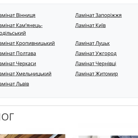
амінат Вінниця
Ламінат Запоріжжя
амінат Кам’янець-
Ламінат Київ
одільський
амінат Кропивницький
Ламінат Луцьк
амінат Полтава
Ламінат Ужгород
амінат Черкаси
Ламінат Чернівці
амінат Хмельницький
Ламінат Житомир
амінат Львів
ЛОГ