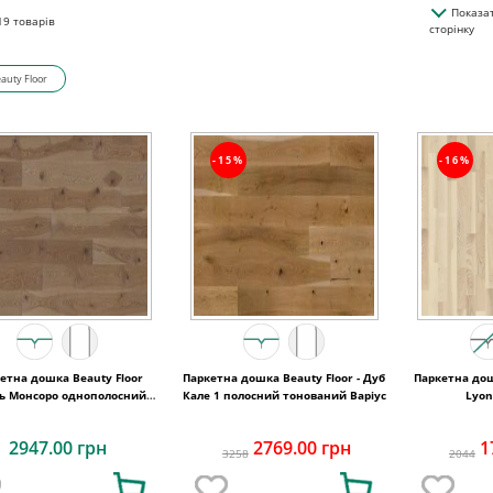
Показа
19
товарів
сторінку
auty Floor
-15%
-16%
а дошка Beauty Floor
Паркетна дошка Beauty Floor - Дуб
Паркетна дош
нь Монсоро однополосний
Кале 1 полосний тонований Варіус
Lyon
тонований Кантрі
2947.00 грн
2769.00 грн
1
3258
2044