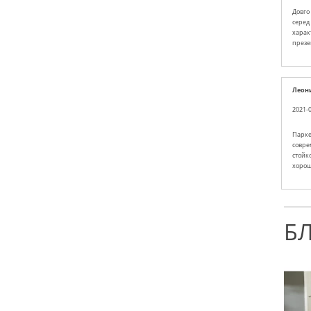
Довго 
серед 
характ
презе
Леон
2021-0
Парке
совре
стойко
хорош
Б