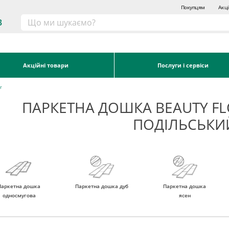
Покупцям
Акці
3
Акційні товари
Послуги і сервіси
r
ПАРКЕТНА ДОШКА BEAUTY FL
ПОДІЛЬСЬКИ
Паркетна дошка
Паркетна дошка дуб
Паркетна дошка
односмугова
ясен