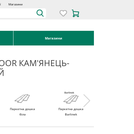
ї
Магазини
Магазини
OOR КАМ'ЯНЕЦЬ-
Й
Паркетна дошка
Паркетна дошка
Паркетна дошка
біла
Barlinek
Tarkett