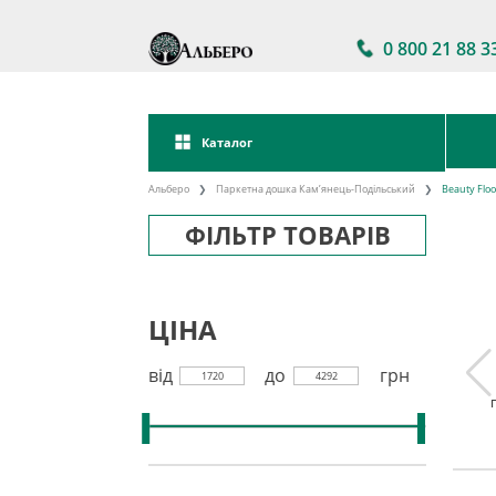
0 800 21 88 3
Каталог
Альберо
Паркетна дошка Кам’янець-Подільський
Beauty Floo
ФІЛЬТР ТОВАРІВ
ЦІНА
від
до
грн
1720
4292
а дошка
Паркетна дошка
Акції на паркетну
kett
Україна
дошку