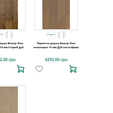
ошка Beauty floor
Паркетна дошка Beauty floor
14 мм Старий дуб
інженерна 14 мм Дуб коста-брава
2.00 грн
4292.00 грн