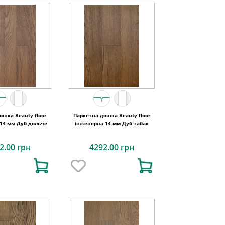
ошка Beauty floor
Паркетна дошка Beauty floor
14 мм Дуб дольче
інженерна 14 мм Дуб табак
2.00 грн
4292.00 грн