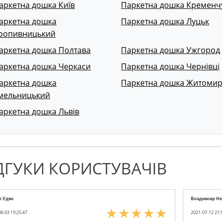
аркетна дошка Київ
Паркетна дошка Кременч
аркетна дошка
Паркетна дошка Луцьк
ропивницький
аркетна дошка Полтава
Паркетна дошка Ужгород
аркетна дошка Черкаси
Паркетна дошка Чернівці
аркетна дошка
Паркетна дошка Житоми
мельницький
аркетна дошка Львів
ДГУКИ КОРИСТУВАЧІВ
л Удяк
Владимир Н
8-03 19:25:47
2021-07-12 21: