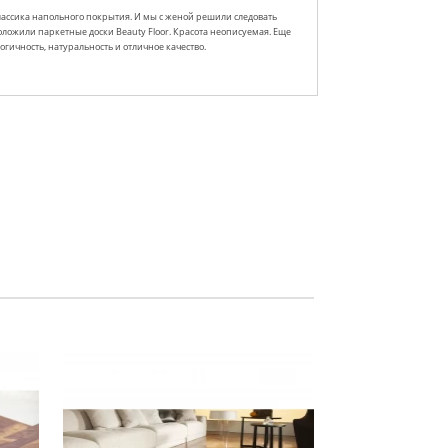
классика напольного покрытия. И мы с женой решили следовать
ложили паркетные доски Beauty Floor. Красота неописуемая. Еще
логичность, натуральность и отличное качество.