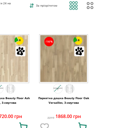
ти
24
на
За пріорітетом
6
6
-16%
ка Beauty Floor Ash
Паркетна дошка Beauty Floor Oak
, 3-смугова
Versailles, 3-смугова
720.00 грн
1868.00 грн
2219