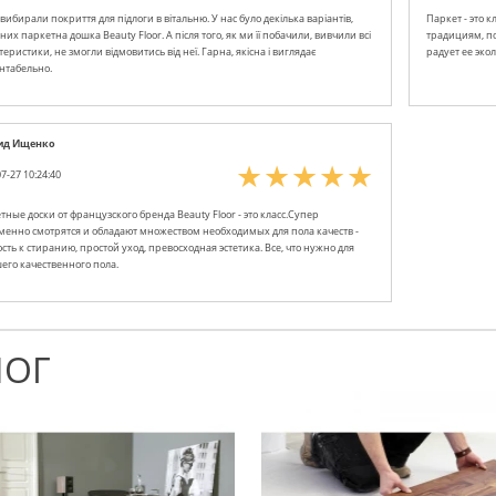
вибирали покриття для підлоги в вітальню. У нас було декілька варіантів,
Паркет - это 
них паркетна дошка Beauty Floor. А після того, як ми її побачили, вивчили всі
традициям, по
еристики, не змогли відмовитись від неї. Гарна, якісна і виглядає
радует ее эко
нтабельно.
ид Ищенко
7-27 10:24:40
тные доски от французского бренда Beauty Floor - это класс.Супер
менно смотрятся и обладают множеством необходимых для пола качеств -
сть к стиранию, простой уход, превосходная эстетика. Все, что нужно для
его качественного пола.
ЛОГ