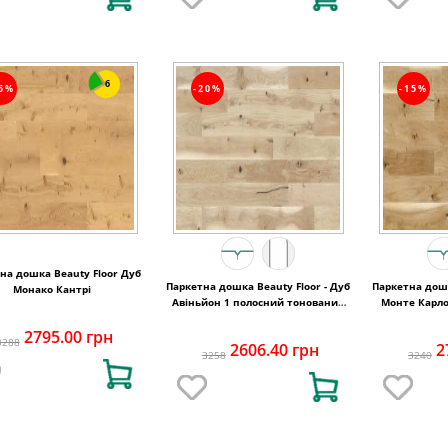
6
15%
-20%
-15%
на дошка Beauty Floor Дуб
Паркетна дошка Beauty Floor - Дуб
Паркетна дошк
Монако Кантрі
Авіньйон 1 полосний тонований
Монте Карло
Варіус
2795.00 грн
3288
2606.40 грн
2
3258
3240