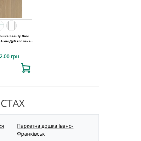
ошка Beauty floor
14 мм Дуб топлене
молоко
2.00 грн
ІСТАХ
жя
Паркетна дошка Івано-
Франківськ