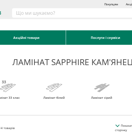
Покупцям
Акці
3
Акційні товари
Послуги і сервіси
ЛАМІНАТ SAPPHIRE КАМ'ЯНЕ
мінат 33 клас
Ламінат білий
Ламінат сірий
Показа
14
товарів
сторінку