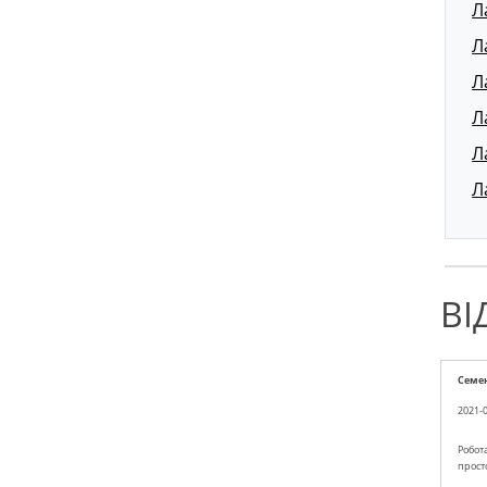
Л
Л
Л
Л
Л
Л
ВІ
Семе
2021-0
Робота
просто