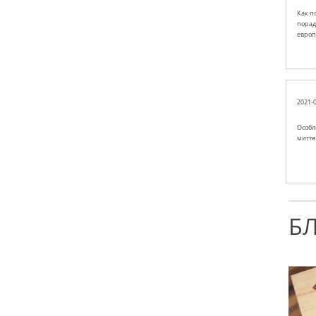
Как п
порад
европ
2021-0
Особл
миття 
Б