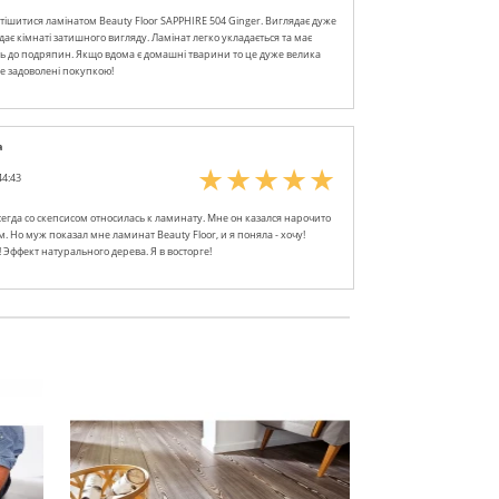
ішитися ламінатом Beauty Floor SAPPHIRE 504 Ginger. Виглядає дуже
дає кімнаті затишного вигляду. Ламінат легко укладається та має
сть до подряпин. Якщо вдома є домашні тварини то це дуже велика
е задоволені покупкою!
а
44:43
сегда со скепсисом относилась к ламинату. Мне он казался нарочито
. Но муж показал мне ламинат Beauty Floor, и я поняла - хочу!
! Эффект натурального дерева. Я в восторге!