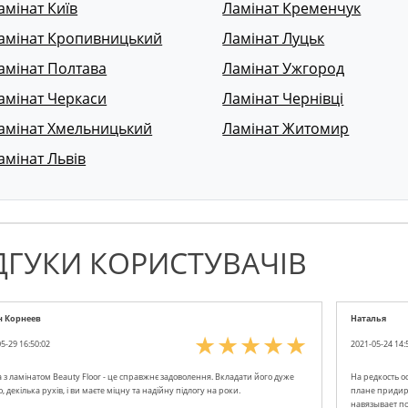
амінат Київ
Ламінат Кременчук
амінат Кропивницький
Ламінат Луцьк
амінат Полтава
Ламінат Ужгород
амінат Черкаси
Ламінат Чернівці
амінат Хмельницький
Ламінат Житомир
амінат Львів
ДГУКИ КОРИСТУВАЧІВ
н Корнеев
Наталья
5-29 16:50:02
2021-05-24 14:
 з ламінатом Beauty Floor - це справжнє задоволення. Вкладати його дуже
На редкость о
, декілька рухів, і ви маєте міцну та надійну підлогу на роки.
плане придирч
навязывает по