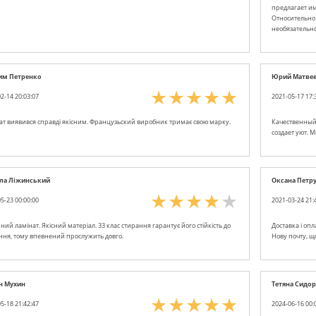
предлагает им
Относительно 
необязательно
им Петренко
Юрий Матве
2-14 20:03:07
2021-05-17 17:
ат виявився справді якісним. Французьский виробник тримає свою марку.
Качественный 
создает уют. 
ла Ліжинський
Оксана Петр
5-23 00:00:00
2021-03-24 21:
ний ламінат. Якісний матеріал. 33 клас стирання гарантує його стійкість до
Доставка і оп
ння, тому впевнений прослужить довго.
Нову почту, що
н Мухин
Тетяна Сидо
5-18 21:42:47
2024-06-16 00: