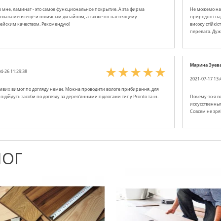
о мне, ламинат - это самое функциональное покрытие. А эта фирма
Не можемо нат
овала меня ещё и отличным дизайном, а также по-настоящему
природно і на
ейским качеством. Рекомендую!
високу стійкі
перевага. Дуж
Марина Зуев
4-26 11:29:38
2021-07-17 13:
ивих вимог по догляду немає. Можна проводити вологе прибирання, для
підійдуть засоби по догляду за дерев'янними підлогами типу Pronto та ін.
Почему-то я в
искусственным
Совсем не зря
ЛОГ