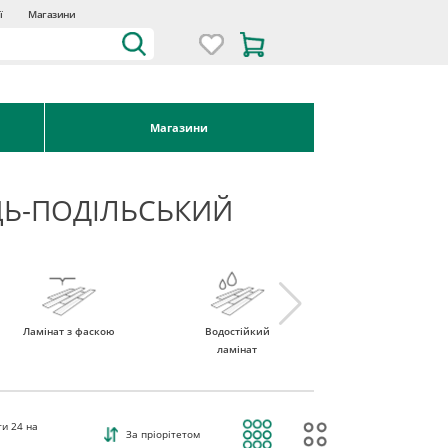
ї
Магазини
Магазини
ЦЬ-ПОДІЛЬСЬКИЙ
Ламінат з фаскою
Водостійкий
Ламінат 32 клас
ламінат
ти
24
на
За пріорітетом