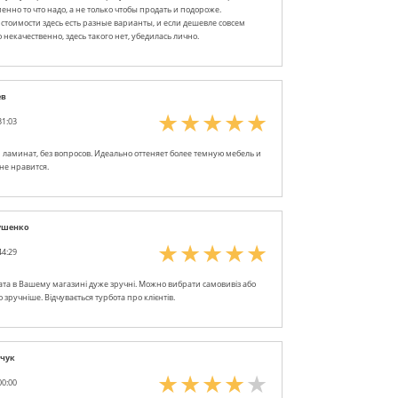
енно то что надо, а не только чтобы продать и подороже.
стоимости здесь есть разные варианты, и если дешевле совсем
 некачественно, здесь такого нет, убедилась лично.
ев
31:03
ламинат, без вопросов. Идеально оттеняет более темную мебель и
Мне нравится.
ушенко
44:29
лата в Вашему магазині дуже зручні. Можно вибрати самовивіз або
 зручніше. Відчувається турбота про клієнтів.
рчук
00:00