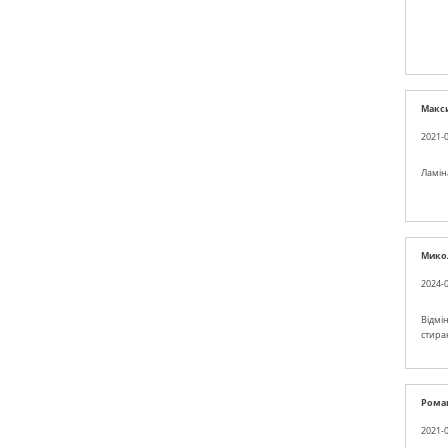
Макс
2021-0
Ламін
Мико
2024-0
Відмін
стира
Рома
2021-0