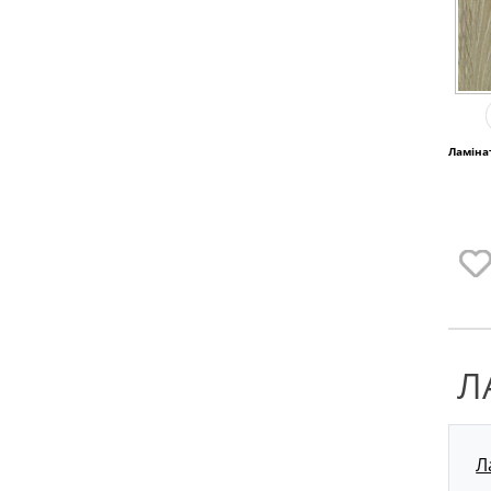
Ламінат
Л
Л