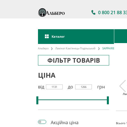
0 800 21 88 3
Каталог
Альберо
Ламінат Кам’янець-Подільський
SAPPHIRE
ФІЛЬТР ТОВАРІВ
ЦІНА
від
до
грн
1131
1266
тійкий
Ламінат 32 клас
Акції на ламінат
Ла
інат
Акційна ціна
Всього