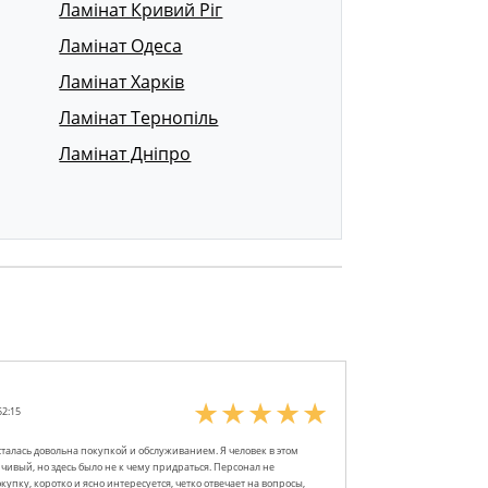
Ламінат Кривий Ріг
Ламінат Одеса
Ламінат Харків
Ламінат Тернопіль
Ламінат Дніпро
52:15
сталась довольна покупкой и обслуживанием. Я человек в этом
ивый, но здесь было не к чему придраться. Персонал не
купку, коротко и ясно интересуется, четко отвечает на вопросы,