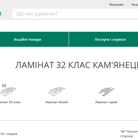
Покупцям
Акці
3
Акційні товари
Послуги і сервіси
ЛАМІНАТ 32 КЛАС КАМ'ЯНЕ
мінат 33 клас
Ламінат білий
Ламінат сірий
Показа
156
товарів
сторінку