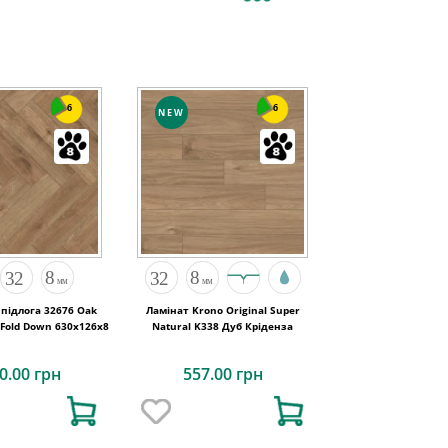
6
6
NEW
підлога 32676 Oak
Ламінат Krono Original Super
 Fold Down 630x126x8
Natural K338 Дуб Кріденза
0.00 грн
557.00 грн