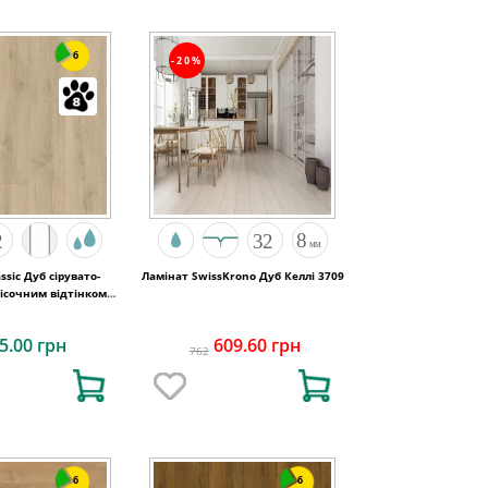
6
-20%
ssic Дуб сірувато-
Ламінат SwissKrono Дуб Келлі 3709
ісочним відтінком
0x8 Quick-Step
5.00 грн
609.60 грн
762
6
6