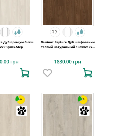
re Дуб преміум білий
Ламінат Capture Дуб шліфований
2x9 Quick-Step
теплий натуральний 1380х212x9
Quick-Step
0.00 грн
1830.00 грн
6
6