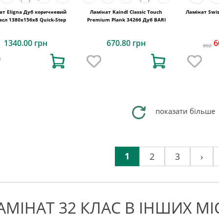
ат Eligna Дуб коричневий
Ламінат Kaindl Classic Touch
Ламінат Swis
сл 1380х156x8 Quick-Step
Premium Plank 34266 Дуб BARI
1340.00 грн
670.80 грн
6
802
показати більше
1
2
3
›
АМІНАТ 32 КЛАС В ІНШИХ МІ