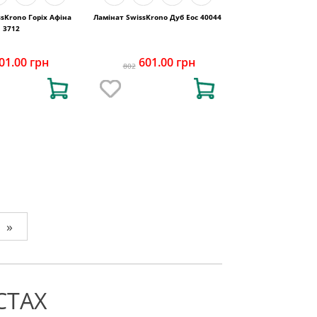
sKrono Горіх Афіна
Ламінат SwissKrono Дуб Еос 40044
3712
01.00 грн
601.00 грн
802
»
СТАХ