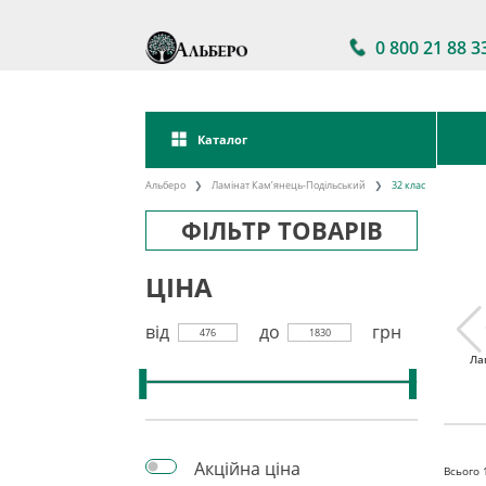
0 800 21 88 3
Каталог
Альберо
Ламінат Кам’янець-Подільський
32 клас
ФІЛЬТР ТОВАРІВ
ЦІНА
від
до
грн
476
1830
тійкий
Акції на ламінат
Ла
Ламінат 32 клас
інат
Акційна ціна
Всього