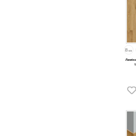
Ламіна
1