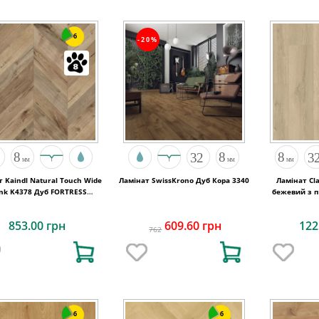
6
-20%
 Kaindl Natural Touch Wide
Ламінат SwissKrono Дуб Кора 3340
Ламінат Cla
ank K4378 Дуб FORTRESS
бежевий з п
ROCHESTA
1200х19
853.00 грн
609.60 грн
122
762
6
6