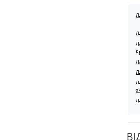
Л
Л
Л
К
Л
Л
Л
Х
Л
ВІ