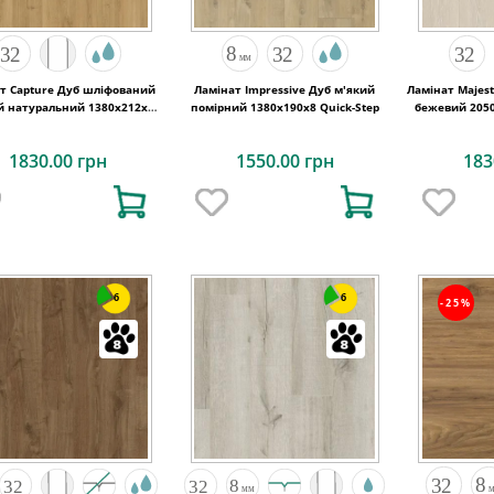
т Capture Дуб шліфований
Ламінат Impressive Дуб м'який
Ламінат Majest
й натуральний 1380х212x9
помірний 1380х190x8 Quick-Step
бежевий 2050
Quick-Step
1830.00 грн
1550.00 грн
183
6
6
-25%