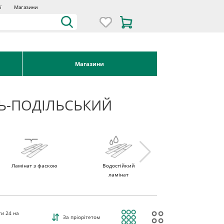
ї
Магазини
Магазини
ЦЬ-ПОДІЛЬСЬКИЙ
Ламінат з фаскою
Водостійкий
Ламінат 32 клас
ламінат
ти
24
на
За пріорітетом