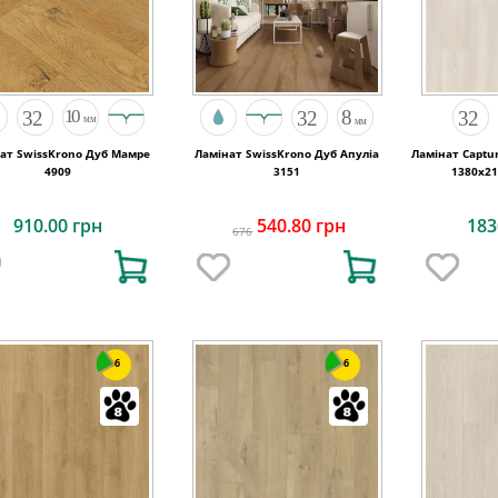
ат SwissKrono Дуб Мамре
Ламінат SwissKrono Дуб Апуліа
Ламінат Captu
4909
3151
1380х21
910.00 грн
540.80 грн
183
676
6
6