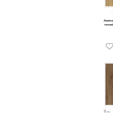
Ламіна
тепли