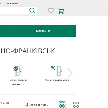
ї
Магазини
Магазини
ВАНО-ФРАНКІВСЬК
Вхідні двері в
Акції на вхідні двері
Двері вхідні зі
наявності
склом
ти
24
на
За пріорітетом