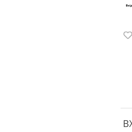
Вхі
В