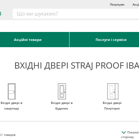
Покупцям
Акці
3
Акційні товари
Послуги і сервіси
ВХІДНІ ДВЕРІ STRAJ PROOF І
Вхідні двері в
Вхідні двері в
Вхідні двері
квартиру
будинок
Полуторні
Показа
61
товарів
сторінку