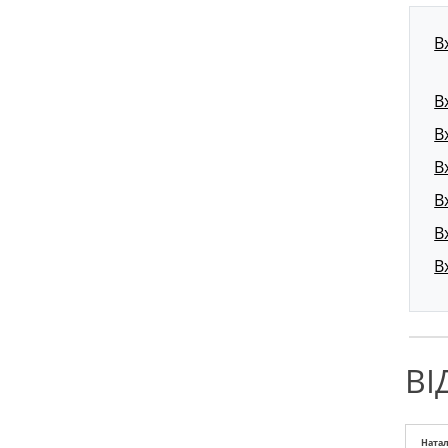
В
В
В
В
В
В
В
ВІ
Натал