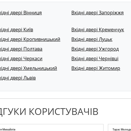
хідні двері Вінниця
Вхідні двері Запоріжжя
хідні двері Київ
Вхідні двері Кременчук
хідні двері Кропивницький
Вхідні двері Луцьк
хідні двері Полтава
Вхідні двері Ужгород
хідні двері Черкаси
Вхідні двері Чернівці
хідні двері Хмельницький
Вхідні двері Житомир
хідні двері Львів
ДГУКИ КОРИСТУВАЧІВ
я Михайлів
Тарас Молод