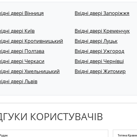
хідні двері Вінниця
Вхідні двері Запоріжжя
хідні двері Київ
Вхідні двері Кременчук
хідні двері Кропивницький
Вхідні двері Луцьк
хідні двері Полтава
Вхідні двері Ужгород
хідні двері Черкаси
Вхідні двері Чернівці
хідні двері Хмельницький
Вхідні двері Житомир
хідні двері Львів
ДГУКИ КОРИСТУВАЧІВ
 Рудак
Тетяна Краве