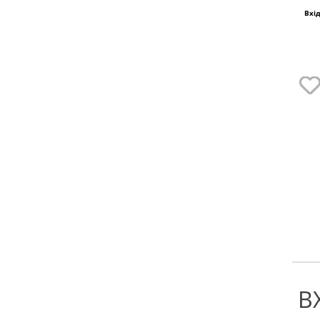
Вхі
В