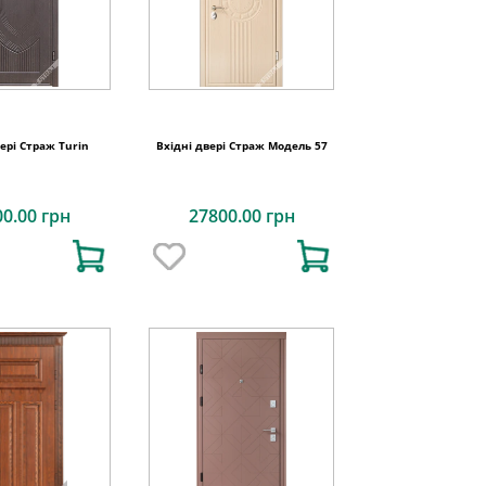
вері Страж Turin
Вхідні двері Страж Модель 57
00.00 грн
27800.00 грн