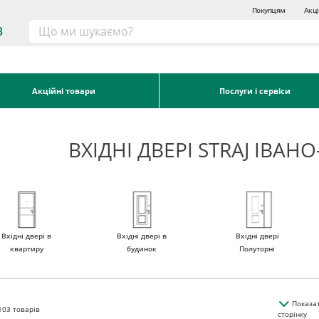
Покупцям
Акці
3
Акційні товари
Послуги і сервіси
ВХІДНІ ДВЕРІ STRAJ ІВАН
Вхідні двері в
Вхідні двері в
Вхідні двері
квартиру
будинок
Полуторні
Показа
103
товарів
сторінку