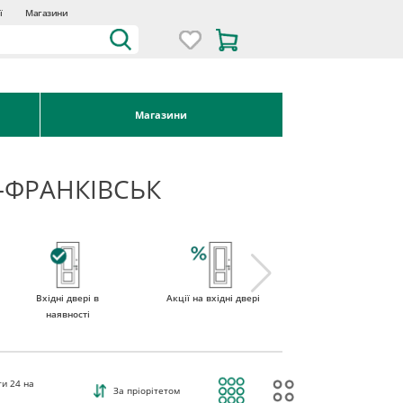
ї
Магазини
Магазини
О-ФРАНКІВСЬК
Вхідні двері в
Акції на вхідні двері
Двері вхідні зі
наявності
склом
ти
24
на
За пріорітетом