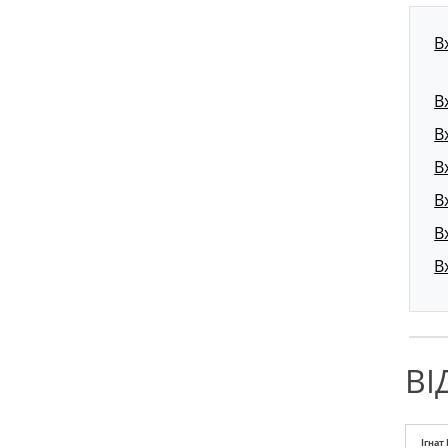
В
В
В
В
В
В
В
ВІ
Ігнат