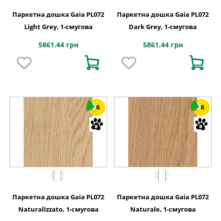
Паркетна дошка Gaia PL072
Паркетна дошка Gaia PL072
Light Grey, 1-смугова
Dark Grey, 1-смугова
5861.44 грн
5861.44 грн
6
6
Паркетна дошка Gaia PL072
Паркетна дошка Gaia PL072
Naturalizzato, 1-смугова
Naturale, 1-смугова