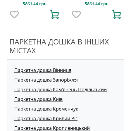
5861.44 грн
5861.44 грн
ПАРКЕТНА ДОШКА В ІНШИХ
МІСТАХ
Паркетна дошка Вінниця
Паркетна дошка Запоріжжя
Паркетна дошка Кам’янець-Подільський
Паркетна дошка Київ
Паркетна дошка Кременчук
Паркетна дошка Кривий Ріг
Паркетна дошка Кропивницький