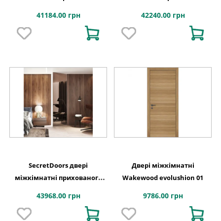
монтажу SD HPL під камінь,
монтажу SD Veneer шпон
41184.00 грн
42240.00 грн
дерево, колор
натуральний тонований +
лак алюмінієве полотно
SecretDoors двері
Двері міжкімнатні
міжкімнатні прихованого
Wakewood evolushion 01
монтажу SD Mirror дзеркало
43968.00 грн
9786.00 грн
бронза графіт