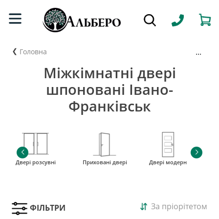
...
Головна
Міжкімнатні двері
шпоновані Івано-
Франківськ
Двері розсувні
Приховані двері
Двері модерн
і
За пріорітетом
ФІЛЬТРИ