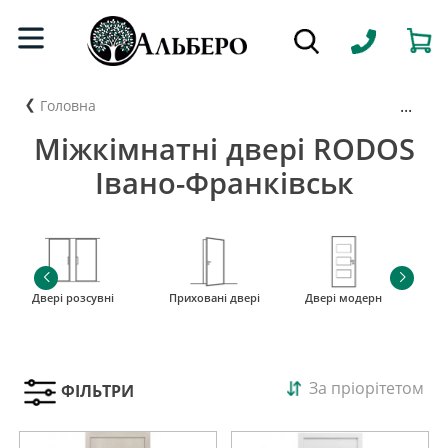
...
Головна
Міжкімнатні двері RODOS
Івано-Франківськ
Двері розсувні
Приховані двері
Двері модерн
і
За пріорітетом
ФІЛЬТРИ