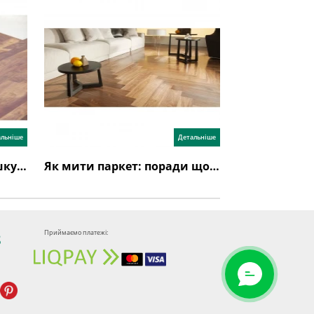
альніше
Детальніше
Як стелити паркетну дошку: інструкція з укладання
Як мити паркет: поради щодо догляду за паркетною дошкою
Приймаємо платежі:
8