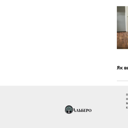
П
Н
М
К