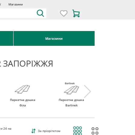
ї
Магазини
Магазини
R ЗАПОРІЖЖЯ
Паркетна дошка
Паркетна дошка
Паркетна дошка
біла
Barlinek
Tarkett
ти
24
на
За пріорітетом