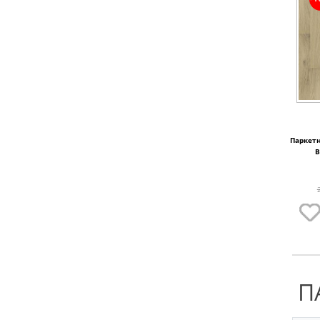
Паркетн
B
П