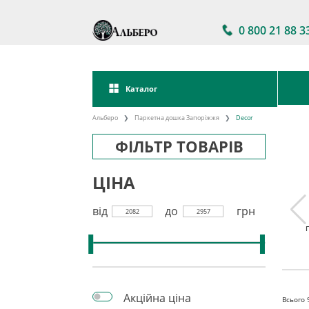
0 800 21 88 3
Каталог
Альберо
Паркетна дошка Запоріжжя
Decor
ФІЛЬТР ТОВАРІВ
ЦІНА
від
до
грн
2082
2957
а дошка
Паркетна дошка
Акції на паркетну
kett
Україна
дошку
Акційна ціна
Всього