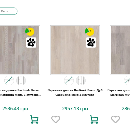
Decor
6
6
тна дошка Barlinek Decor
Паркетна дошка Barlinek Decor Дуб
Паркетна дошк
Platinium Molti, 3-смугова
Cappucino Molti 3-смугова
Marzipan Muf
3WG000654
2536.43 грн
2957.13 грн
286