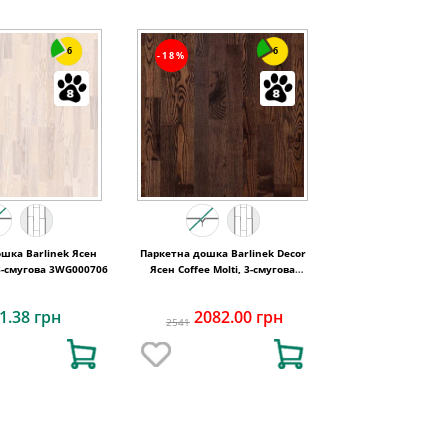
6
6
-18%
шка Barlinek Ясен
Паркетна дошка Barlinek Decor
 3-смугова 3WG000706
Ясен Coffee Molti, 3-смугова
3WG000653
1.38 грн
2082.00 грн
2541