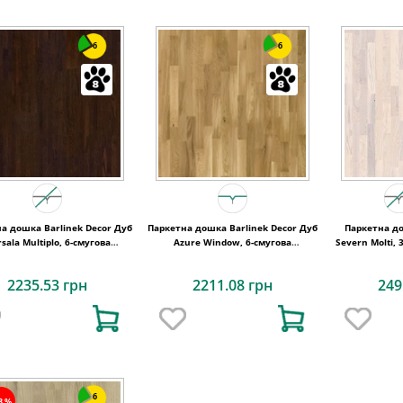
6
6
а дошка Barlinek Decor Дуб
Паркетна дошка Barlinek Decor Дуб
Паркетна до
sala Multiplo, 6-смугова
Azure Window, 6-смугова
Severn Molti,
6WG000007
6WG000005
2235.53 грн
2211.08 грн
249
6
18%