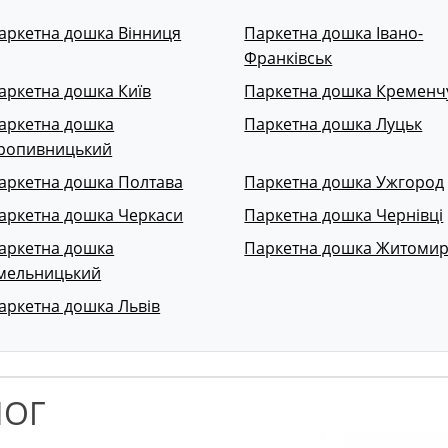
аркетна дошка Вінниця
Паркетна дошка Івано-
Франківськ
аркетна дошка Київ
Паркетна дошка Кременч
аркетна дошка
Паркетна дошка Луцьк
ропивницький
аркетна дошка Полтава
Паркетна дошка Ужгород
аркетна дошка Черкаси
Паркетна дошка Чернівці
аркетна дошка
Паркетна дошка Житоми
мельницький
аркетна дошка Львів
ЛОГ