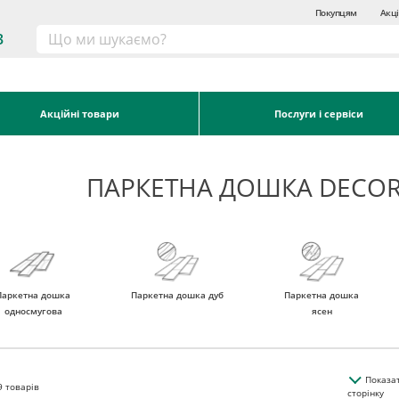
Покупцям
Акці
3
Акційні товари
Послуги і сервіси
ПАРКЕТНА ДОШКА DECO
Паркетна дошка
Паркетна дошка дуб
Паркетна дошка
односмугова
ясен
Показа
9
товарів
сторінку