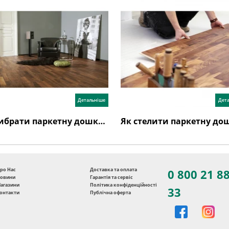
Детальніше
Дет
Як вибрати паркетну дошку: поради експертів та відгуки
ро Нас
Доставка та оплата
0 800 21 8
овини
Гарантія та сервіс
агазини
Політика конфіденційності
33
онтакти
Публічна оферта