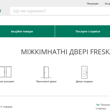
Покупцям
Акці
3
Акційні товари
Послуги і сервіси
МІЖКІМНАТНІ ДВЕРІ FRES
ері розсувні
Приховані двері
Двері модерн
Показа
13
товарів
сторінку