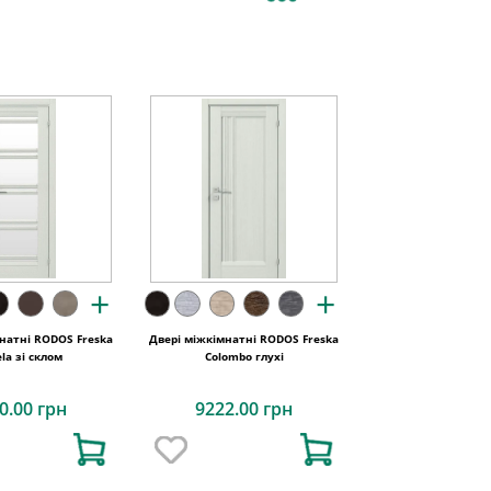
+
+
натні RODOS Freska
Двері міжкімнатні RODOS Freska
la зі склом
Colombo глухі
0.00 грн
9222.00 грн