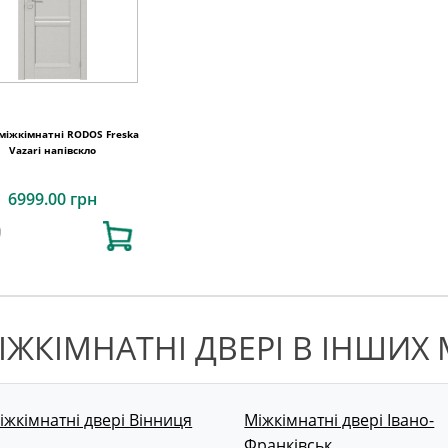
 міжкімнатні RODOS Freska
Vazari напівскло
6999.00 грн
ІЖКІМНАТНІ ДВЕРІ В ІНШИХ 
іжкімнатні двері Вінниця
Міжкімнатні двері Івано-
Франківськ