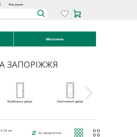
ї
Магазини
Магазини
KA ЗАПОРІЖЖЯ
Фарбовані двері
Ламіновані двері
Міжкімнатні двері 
наявності
ти
24
на
За пріорітетом