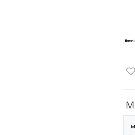
Двері
М
М