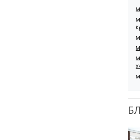
М
М
К
М
М
М
Х
М
Б