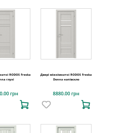
натні RODOS Freska
Двері міжкімнатні RODOS Freska
nna глухі
Donna напівскло
0.00 грн
8880.00 грн