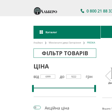
0 800 21 88 3
Каталог
Альберо
Міжкімнатні двері Запоріжжя
FRESKA
ФІЛЬТР ТОВАРІВ
ЦІНА
від
до
грн
6999
9222
і двері
Міжкімнатні двері в
Акції на
Дв
наявності
міжкімнатні двері
Акційна ціна
Всього