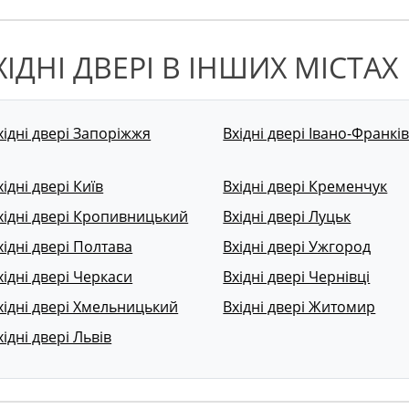
ХІДНІ ДВЕРІ В ІНШИХ МІСТАХ
хідні двері Запоріжжя
Вхідні двері Івано-Франкі
хідні двері Київ
Вхідні двері Кременчук
хідні двері Кропивницький
Вхідні двері Луцьк
хідні двері Полтава
Вхідні двері Ужгород
хідні двері Черкаси
Вхідні двері Чернівці
хідні двері Хмельницький
Вхідні двері Житомир
хідні двері Львів