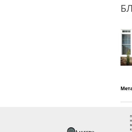
Б
П
Н
М
К