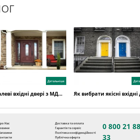
ЛОГ
Детальніше
Дет
Металеві вхідні двері з МДФ накладками: основні переваги, різновиди. Правила догляду
ро Нас
Доставка та оплата
0 800 21 8
овини
Гарантія та сервіс
агазини
Політика конфіденційності
33
онтакти
Публічна оферта