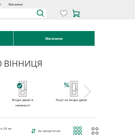
ї
Магазини
Магазини
.0 ВІННИЦЯ
Вхідні двері в
Акції на вхідні двері
Двері вхідні зі
наявності
склом
ти
24
на
За пріорітетом