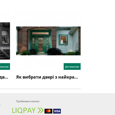
альніше
Детальніше
Як вибрати якісні вхідні двері в приватний будинок та в квартиру?
Як вибрати двері з найкращою шумоізоляцією
Приймаємо платежі:
8