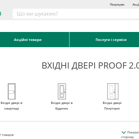
Покупцям
Акці
3
Акційні товари
Послуги і сервіси
ВХІДНІ ДВЕРІ PROOF 2
Вхідні двері в
Вхідні двері в
Вхідні двері
квартиру
будинок
Полуторні
Показа
2
товарів
сторінку