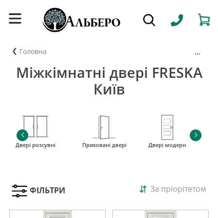
...
Головна
Міжкімнатні двері FRESKA
Київ
Двері розсувні
Приховані двері
Двері модерн
і
За пріорітетом
ФІЛЬТРИ