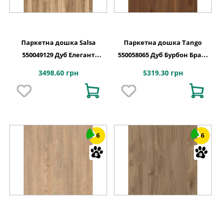
Паркетна дошка Salsa
Паркетна дошка Tango
550049129 Дуб Елегант
550058065 Дуб Бурбон Браш
Блискучий Браш HG PL
PL DG 2215x164x14
3498.60 грн
5319.30 грн
6
6