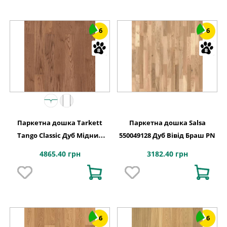
6
6
Паркетна дошка Tarkett
Паркетна дошка Salsa
Tango Classic Дуб Мідний
550049128 Дуб Вівід Браш PN
Браш, 1-смугова
4865.40 грн
3182.40 грн
6
6