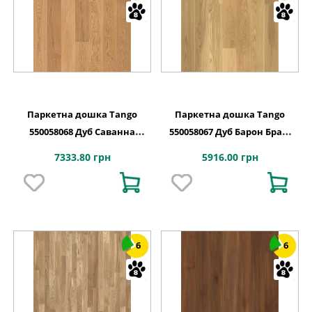
Паркетна дошка Tango
Паркетна дошка Tango
550058068 Дуб Саванна
550058067 Дуб Барон Браш
Преміум Браш PL
PN 2215x164x14
7333.80 грн
5916.00 грн
2215x164x14
6
6