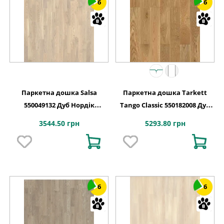
6
6
Паркетна дошка Salsa
Паркетна дошка Tarkett
550049132 Дуб Нордік
Tango Classic 550182008 Дуб
Елегант PL
Коттедж Браш, 1-смугова
3544.50 грн
5293.80 грн
6
6