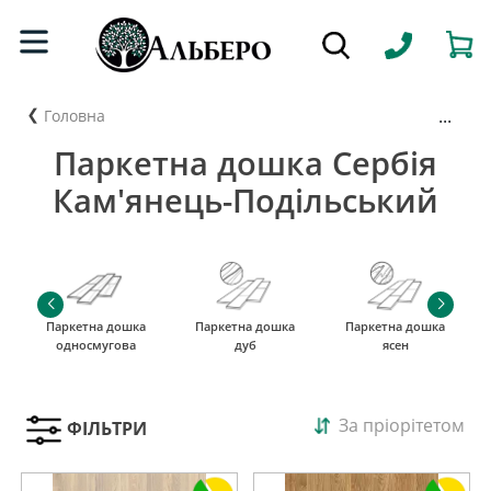
...
Головна
Паркетна дошка Сербія
Кам'янець-Подільський
Паркетна дошка
Паркетна дошка
Паркетна дошка
односмугова
дуб
ясен
За пріорітетом
ФІЛЬТРИ