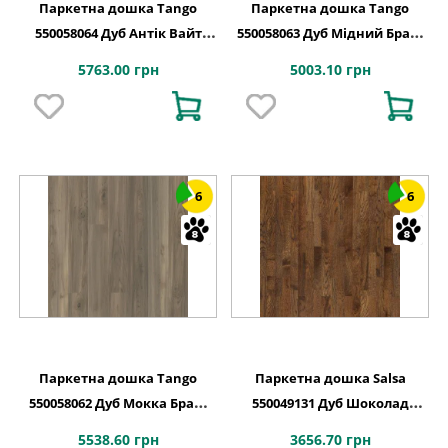
Паркетна дошка Tango
Паркетна дошка Tango
550058064 Дуб Антік Вайт
550058063 Дуб Мідний Браш
Браш PN DG 2215x164x14
PL DG 2215x164x14
5763.00 грн
5003.10 грн
6
6
Паркетна дошка Tango
Паркетна дошка Salsa
550058062 Дуб Мокка Браш
550049131 Дуб Шоколад
PN DG 2215x164x14
Браш PN 2283x194x14
5538.60 грн
3656.70 грн