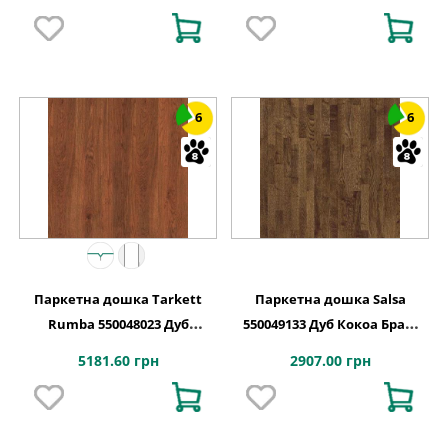
6
6
Паркетна дошка Tarkett
Паркетна дошка Salsa
Rumba 550048023 Дуб
550049133 Дуб Кокоа Браш
Мідний, 1-смугова
PN
5181.60 грн
2907.00 грн