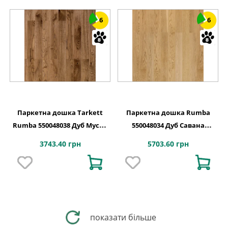
6
6
Паркетна дошка Tarkett
Паркетна дошка Rumba
Rumba 550048038 Дуб Мусон
550048034 Дуб Савана
Браш
Преміум Браш
3743.40 грн
5703.60 грн
показати більше