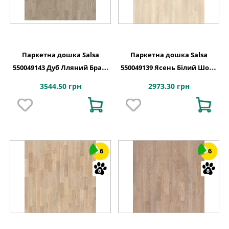
Паркетна дошка Salsa
Паркетна дошка Salsa
550049143 Дуб Лляний Браш
550049139 Ясень Білий Шовк
PN 2283x194x14
Браш PL DG 2283x194x14
3544.50 грн
2973.30 грн
6
6