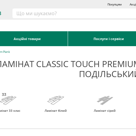
Покупцям
Акці
3
Акційні товари
Послуги і сервіси
um Plank
ЛАМІНАТ CLASSIC TOUCH PREMIU
ПОДІЛЬСЬКИ
мінат 33 клас
Ламінат білий
Ламінат сірий