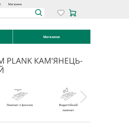
ї
Магазини
Магазини
M PLANK КАМ'ЯНЕЦЬ-
Й
Ламінат з фаскою
Водостійкий
Ламінат 32 клас
ламінат