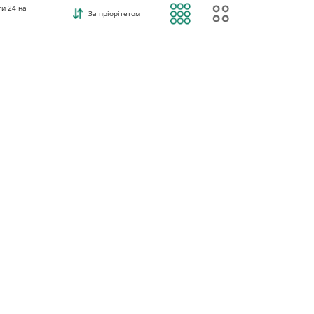
ти
24
на
За пріорітетом