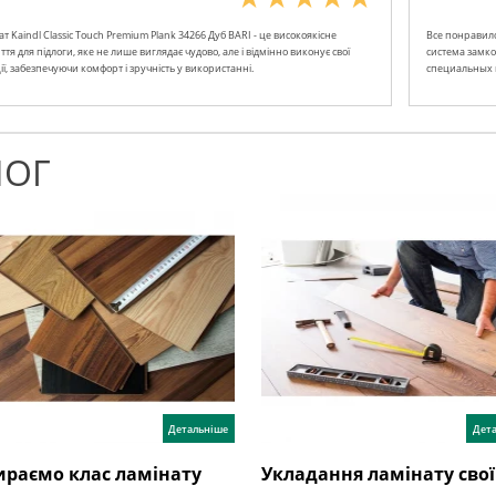
т Kaindl Classic Touch Premium Plank 34266 Дуб BARI - це високоякісне
Все понравило
тя для підлоги, яке не лише виглядає чудово, але і відмінно виконує свої
система замко
ї, забезпечуючи комфорт і зручність у використанні.
специальных 
ЛОГ
Детальніше
Дет
раємо клас ламінату