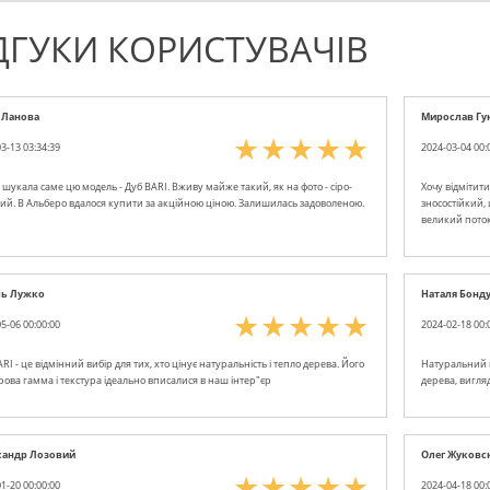
ДГУКИ КОРИСТУВАЧІВ
 Ланова
Мирослав Гу
3-13 03:34:39
2024-03-04 00:
шукала саме цю модель - Дуб BARI. Вживу майже такий, як на фото - сіро-
Хочу відмітити
ий. В Альберо вдалося купити за акційною ціною. Залишилась задоволеною.
зносостійкий,
великий поток 
ль Лужко
Наталя Бонд
5-06 00:00:00
2024-02-18 00:
RI - це відмінний вибір для тих, хто цінує натуральність і тепло дерева. Його
Натуральний в
рова гамма і текстура ідеально вписалися в наш інтер"єр
дерева, вигля
сандр Лозовий
Олег Жуковс
1-20 00:00:00
2024-04-18 00: