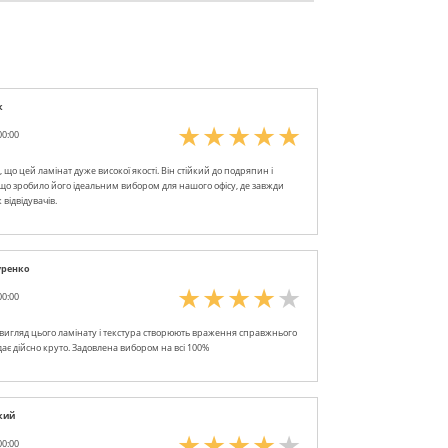
к
00:00
, що цей ламінат дуже високої якості. Він стійкий до подряпин і
 що зробило його ідеальним вибором для нашого офісу, де завжди
відвідувачів.
уренко
00:00
игляд цього ламінату і текстура створюють враження справжнього
дає дійсно круто. Задовлена вибором на всі 100%
кий
00:00