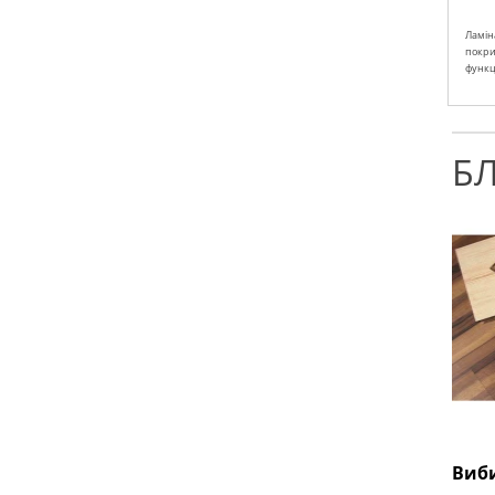
Ламіна
покрит
функці
Б
Виби