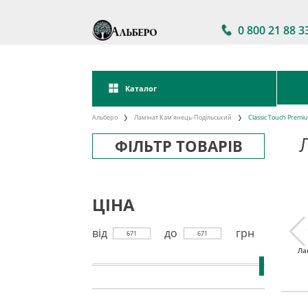
0 800 21 88 3
Каталог
Альберо
Ламінат Кам’янець-Подільський
Classic Touch Premi
ФІЛЬТР ТОВАРІВ
ЦІНА
від
до
грн
671
671
тійкий
Ламінат 32 клас
Акції на ламінат
Ла
інат