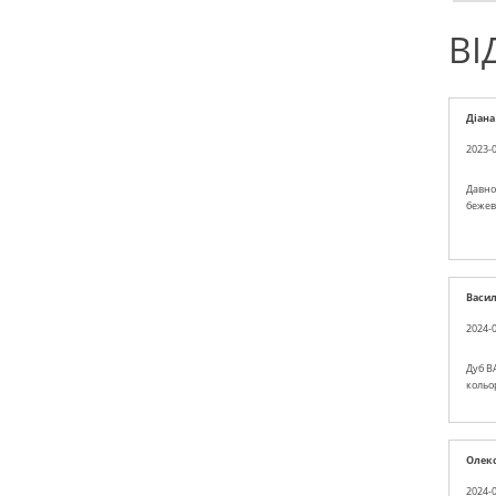
ВІ
Діана
2023-0
Давно 
бежев
Васи
2024-0
Дуб BA
кольо
Олек
2024-0