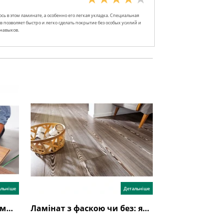
сь в этом ламинате, а особенно его легкая укладка. Специальная
в позволяет быстро и легко сделать покрытие без особых усилий и
навыков.
альніше
Детальніше
Укладання ламінату своїми руками: як правильно? Детальна інструкція, відео
Ламінат з фаскою чи без: який кращий?