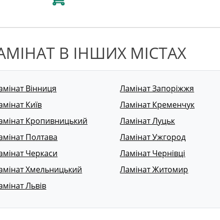
АМІНАТ В ІНШИХ МІСТАХ
амінат Вінниця
Ламінат Запоріжжя
амінат Київ
Ламінат Кременчук
амінат Кропивницький
Ламінат Луцьк
амінат Полтава
Ламінат Ужгород
амінат Черкаси
Ламінат Чернівці
амінат Хмельницький
Ламінат Житомир
амінат Львів