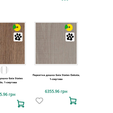
6
6
Паркетна дошка Gaia States Dakota,
ошка Gaia States
1-смугова
do, 1-смугова
6355.96 грн
5.96 грн