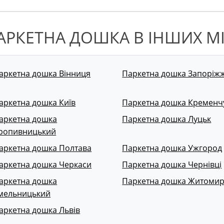
АРКЕТНА ДОШКА В ІНШИХ М
аркетна дошка Вінниця
Паркетна дошка Запоріж
аркетна дошка Київ
Паркетна дошка Кременч
аркетна дошка
Паркетна дошка Луцьк
ропивницький
аркетна дошка Полтава
Паркетна дошка Ужгород
аркетна дошка Черкаси
Паркетна дошка Чернівці
аркетна дошка
Паркетна дошка Житоми
мельницький
аркетна дошка Львів