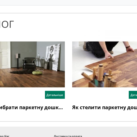
ЛОГ
Детальніше
Дет
Як вибрати паркетну дошку: поради експертів та відгуки
ро Нас
Доставка та оплата