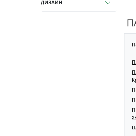
ДИЗАЙН
П
П
П
П
К
П
П
П
Х
П