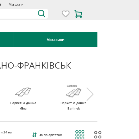
ї
Магазини
Магазини
АНО-ФРАНКІВСЬК
Паркетна дошка
Паркетна дошка
Паркетна дошка
біла
Barlinek
Tarkett
ти
24
на
За пріорітетом