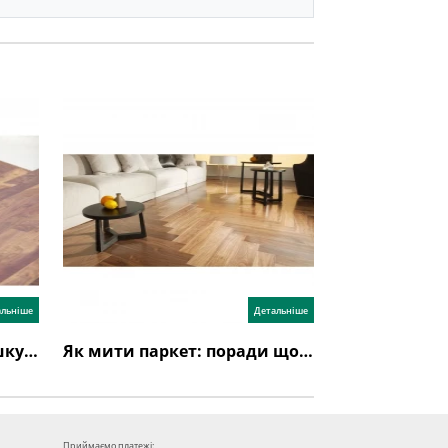
альніше
Детальніше
Як стелити паркетну дошку: інструкція з укладання
Як мити паркет: поради щодо догляду за паркетною дошкою
Приймаємо платежі: