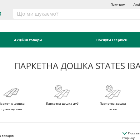
Покупцям
Акці
3
Акційні товари
Послуги і сервіси
ПАРКЕТНА ДОШКА STATES ІВ
Паркетна дошка
Паркетна дошка дуб
Паркетна дошка
односмугова
ясен
Показа
4
товарів
сторінку