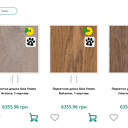
States
6
6
кетна дошка Gaia States
Паркетная доска Gaia States
Паркетна д
Arizona, 1-смугова
Bahamas, 1-смугова
Colora
6355.96 грн
6355.96 грн
635