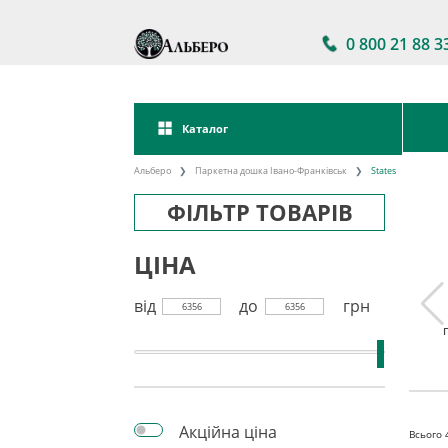
0 800 21 88 3
Каталог
Альберо
Паркетна дошка Івано-Франківськ
States
ФІЛЬТР ТОВАРІВ
ЦІНА
від
до
грн
6356
6356
а дошка
Паркетна дошка
Акції на паркетну
kett
Україна
дошку
Акційна ціна
Всього