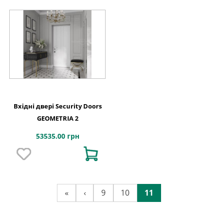
Вхідні двері Security Doors
GEOMETRIA 2
53535.00 грн
«
‹
9
10
11