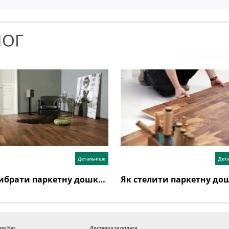
ЛОГ
Детальніше
Дет
Як вибрати паркетну дошку: поради експертів та відгуки
ро Нас
Доставка та оплата