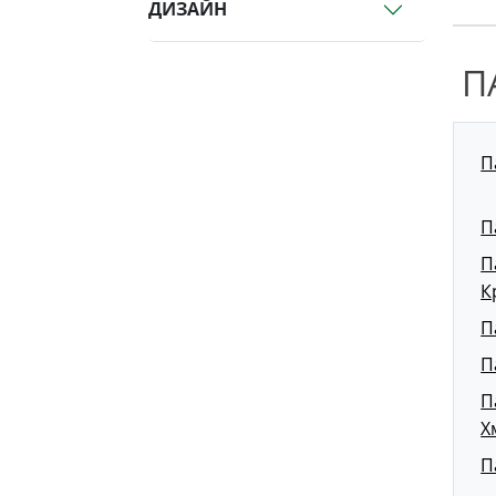
ДИЗАЙН
П
П
П
П
К
П
П
П
Х
П