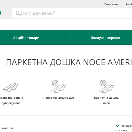
Покупцям
Акці
3
Акційні товари
Послуги і сервіси
ПАРКЕТНА ДОШКА NOCE AMER
Паркетна дошка
Паркетна дошка дуб
Паркетна дошка
односмугова
ясен
Показа
1
товарів
сторінку