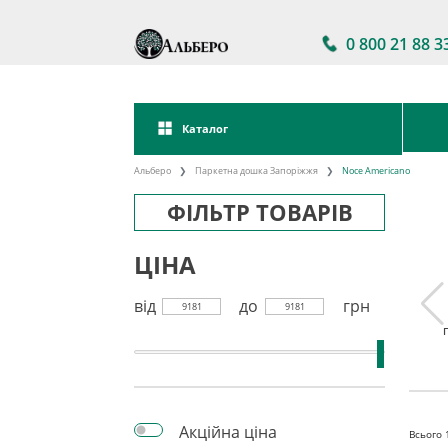
0 800 21 88 3
Каталог
Альберо
Паркетна дошка Запоріжжя
Noce Americano
ФІЛЬТР ТОВАРІВ
ЦІНА
від
до
грн
9181
9181
а дошка
Паркетна дошка
Акції на паркетну
kett
Україна
дошку
Акційна ціна
Всього