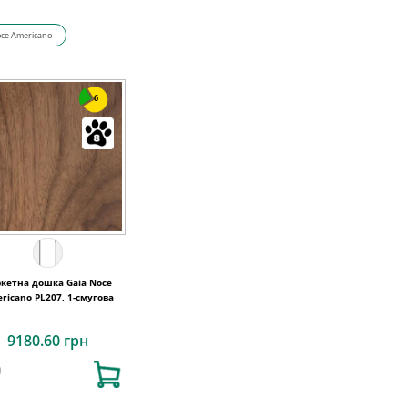
ce Americano
6
кетна дошка Gaia Noce
ricano PL207, 1-смугова
9180.60 грн