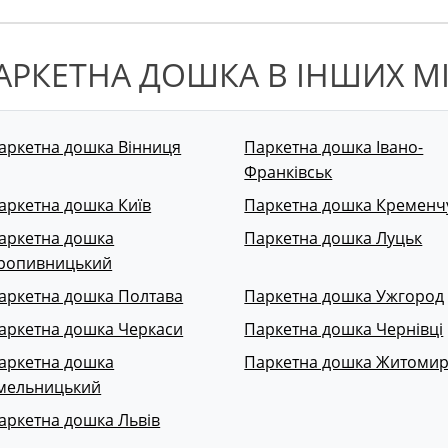
АРКЕТНА ДОШКА В ІНШИХ М
аркетна дошка Вінниця
Паркетна дошка Івано-
Франківськ
аркетна дошка Київ
Паркетна дошка Кременч
аркетна дошка
Паркетна дошка Луцьк
ропивницький
аркетна дошка Полтава
Паркетна дошка Ужгород
аркетна дошка Черкаси
Паркетна дошка Чернівці
аркетна дошка
Паркетна дошка Житоми
мельницький
аркетна дошка Львів