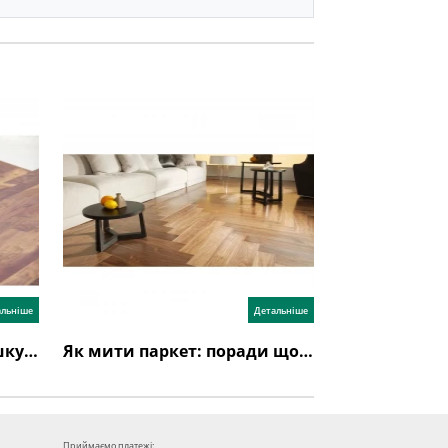
альніше
Детальніше
Як стелити паркетну дошку: інструкція з укладання
Як мити паркет: поради щодо догляду за паркетною дошкою
Приймаємо платежі: