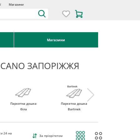
ї
Магазини
Магазини
ICANO ЗАПОРІЖЖЯ
Паркетна дошка
Паркетна дошка
Паркетна дошка
біла
Barlinek
Tarkett
ти
24
на
За пріорітетом