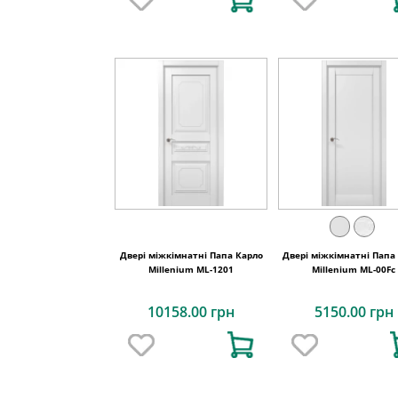
Двері міжкімнатні Папа Карло
Двері міжкімнатні Папа
Millenium ML-1201
Millenium ML-00Fс
10158.00 грн
5150.00 грн