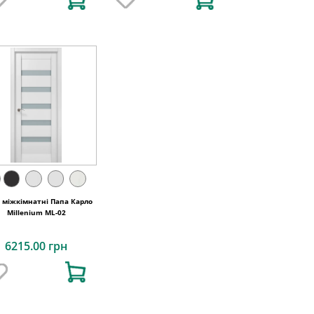
і міжкімнатні Папа Карло
Millenium ML-02
6215.00 грн