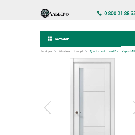
0 800 21 88 3
Каталог
Альберо
Міжкімнатні двері
Двері міжкімнатні Папа Карло Mil