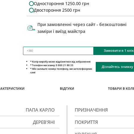
Одностороння 1250.00 грн
Двостороння 2500 грн
При замовленні через сайт - безкоштовні
заміри і виїзд майстра
Замовити в 1 клік
* Колір виробу може відрізнятися від зображення
* Телефон магазину: 0 800 21 88 33
Дізнайтесь знижку
* Або залиште номер телефону, ми зателефонуємо
самі
РАКТЕРИСТИКИ
ВІДГУКИ
ТОВАРИ В КОЛЕ
ПАПА КАРЛО
ПРИЗНАЧЕННЯ
ДЕРЕВ'ЯНІ
ПОКРИТТЯ