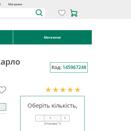
ї
Магазини
Магазини
Карло
Код:
145967248
Оберіть кількість,
-
+
(Упаковок:
1
)