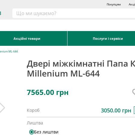
Покупцям
Акці
3
Акційні товари
Послуги і сервіси
lenium ML-644
Двері міжкімнатні Папа 
Millenium ML-644
7565.00
грн
3050.00 грн
Короб
Лиштва
Без лиштви