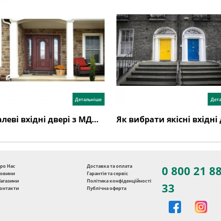
Детальніше
Дет
Металеві вхідні двері з МДФ накладками: основні переваги, різновиди. Правила догляду
ро Нас
Доставка та оплата
0 800 21 8
овини
Гарантія та сервіс
агазини
Політика конфіденційності
33
онтакти
Публічна оферта