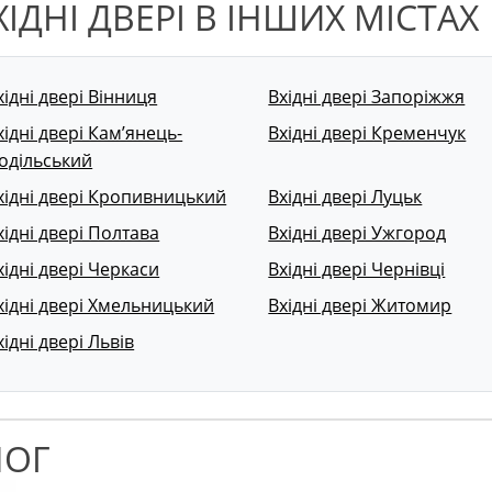
ХІДНІ ДВЕРІ В ІНШИХ МІСТАХ
хідні двері Вінниця
Вхідні двері Запоріжжя
хідні двері Кам’янець-
Вхідні двері Кременчук
одільський
хідні двері Кропивницький
Вхідні двері Луцьк
хідні двері Полтава
Вхідні двері Ужгород
хідні двері Черкаси
Вхідні двері Чернівці
хідні двері Хмельницький
Вхідні двері Житомир
хідні двері Львів
ЛОГ