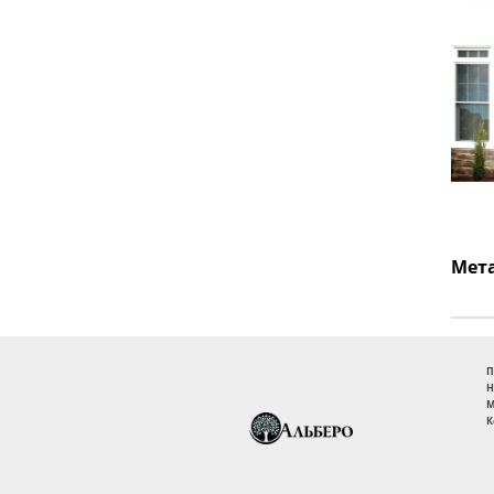
П
Н
М
К