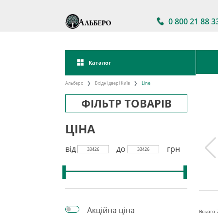
0 800 21 88 3
Каталог
Альберо
Вхідні двері Київ
Line
ФІЛЬТР ТОВАРІВ
ЦІНА
від
до
грн
33426
33426
двері в
Акції на вхідні двері
Двері вхідні зі
ності
склом
Акційна ціна
Всього