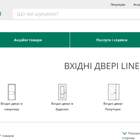
Покупцям
Акці
3
Акційні товари
Послуги і сервіси
ВХІДНІ ДВЕРІ LINE
Вхідні двері в
Вхідні двері в
Вхідні двері
квартиру
будинок
Полуторні
Показа
7
товарів
сторінку