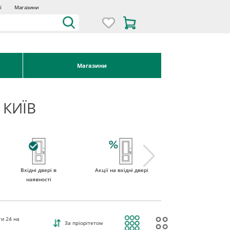
ї
Магазини
Магазини
 КИЇВ
Вхідні двері в
Акції на вхідні двері
Двері вхідні зі
наявності
склом
ти
24
на
За пріорітетом