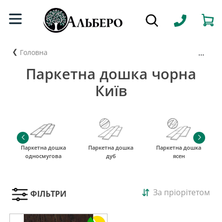
...
Головна
Паркетна дошка чорна
Київ
Паркетна дошка
Паркетна дошка
Паркетна дошка
односмугова
дуб
ясен
За пріорітетом
ФІЛЬТРИ