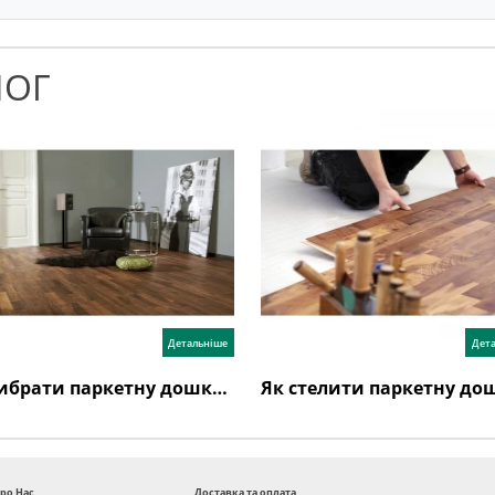
ЛОГ
Детальніше
Дет
Як вибрати паркетну дошку: поради експертів та відгуки
ро Нас
Доставка та оплата