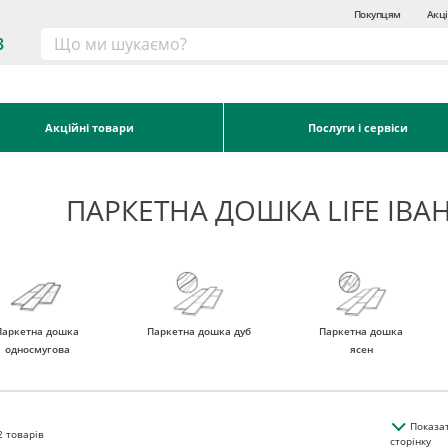
Покупцям
Акці
3
Акційні товари
Послуги і сервіси
ПАРКЕТНА ДОШКА LIFE ІВА
Паркетна дошка
Паркетна дошка дуб
Паркетна дошка
односмугова
ясен
Показа
2
товарів
сторінку