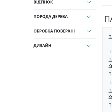
ВІДТІНОК
П
ПОРОДА ДЕРЕВА
ОБРОБКА ПОВЕРХНІ
П
ДИЗАЙН
П
П
К
П
П
П
Х
П