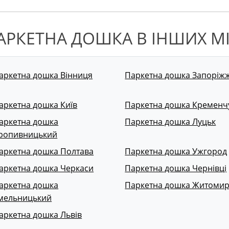
АРКЕТНА ДОШКА В ІНШИХ М
аркетна дошка Вінниця
Паркетна дошка Запоріж
аркетна дошка Київ
Паркетна дошка Кременч
аркетна дошка
Паркетна дошка Луцьк
ропивницький
аркетна дошка Полтава
Паркетна дошка Ужгород
аркетна дошка Черкаси
Паркетна дошка Чернівці
аркетна дошка
Паркетна дошка Житоми
мельницький
аркетна дошка Львів