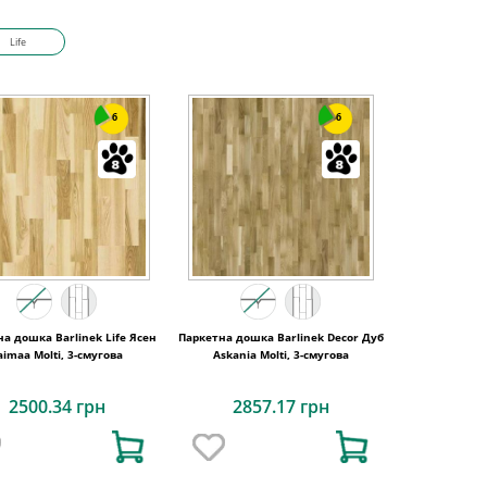
Life
6
6
а дошка Barlinek Life Ясен
Паркетна дошка Barlinek Decor Дуб
aimaa Molti, 3-смугова
Askania Molti, 3-смугова
2500.34 грн
2857.17 грн