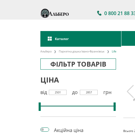
0 800 21 88 3
Каталог
Альберо
Паркетна дошка Івано-Франківськ
Life
ФІЛЬТР ТОВАРІВ
ЦІНА
від
до
грн
2501
2857
а дошка
Паркетна дошка
Акції на паркетну
kett
Україна
дошку
Акційна ціна
Всього