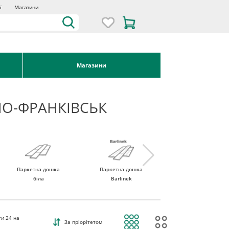
ї
Магазини
Магазини
НО-ФРАНКІВСЬК
Паркетна дошка
Паркетна дошка
Паркетна дошка
біла
Barlinek
Tarkett
ти
24
на
За пріорітетом