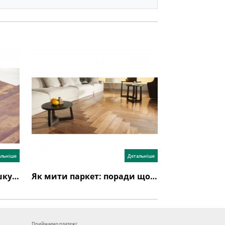
альніше
Детальніше
Як стелити паркетну дошку: інструкція з укладання
Як мити паркет: поради щодо догляду за паркетною дошкою
Приймаємо платежі: