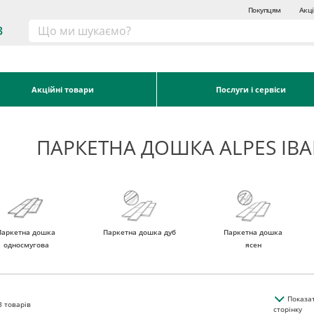
Покупцям
Акці
3
Акційні товари
Послуги і сервіси
ПАРКЕТНА ДОШКА ALPES ІВ
Паркетна дошка
Паркетна дошка дуб
Паркетна дошка
односмугова
ясен
Показа
3
товарів
сторінку