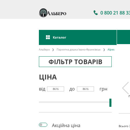
0 800 21 88 3
Каталог
Альберо
Паркетна дошка Івано-Франківськ
Alpes
ФІЛЬТР ТОВАРІВ
ЦІНА
від
до
грн
8616
8616
а дошка
Паркетна дошка
Акції на паркетну
kett
Україна
дошку
Акційна ціна
Всього