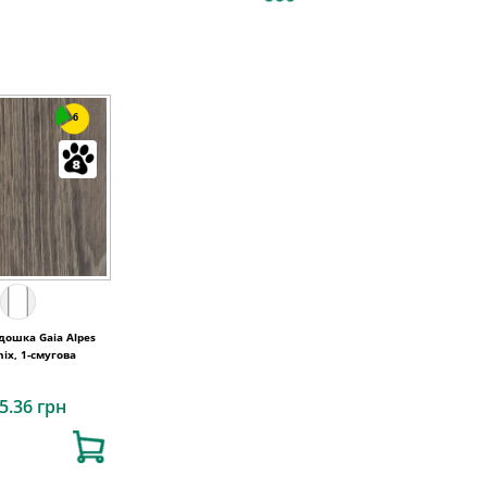
6
дошка Gaia Alpes
ix, 1-смугова
5.36 грн