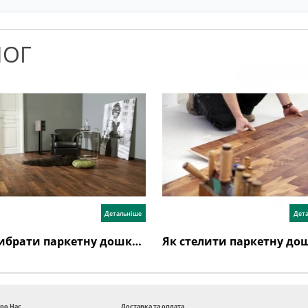
ЛОГ
Детальніше
Дет
Як вибрати паркетну дошку: поради експертів та відгуки
ро Нас
Доставка та оплата