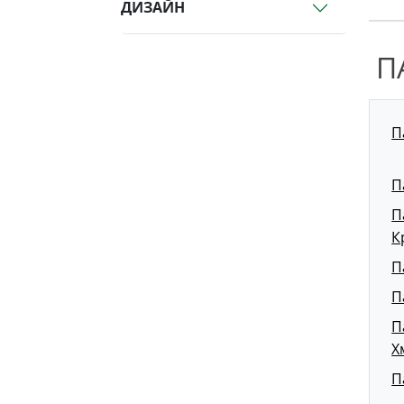
ДИЗАЙН
П
П
П
П
К
П
П
П
Х
П