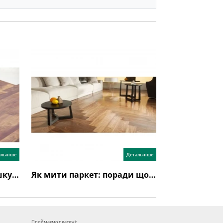
альніше
Детальніше
Як стелити паркетну дошку: інструкція з укладання
Як мити паркет: поради щодо догляду за паркетною дошкою
Приймаємо платежі: