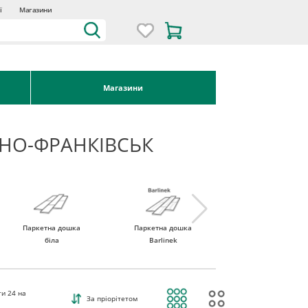
ї
Магазини
Магазини
АНО-ФРАНКІВСЬК
Паркетна дошка
Паркетна дошка
Паркетна дошка
біла
Barlinek
Tarkett
ти
24
на
За пріорітетом