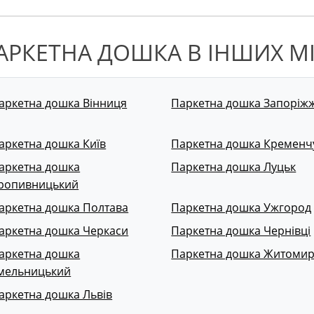
АРКЕТНА ДОШКА В ІНШИХ М
аркетна дошка Вінниця
Паркетна дошка Запоріж
аркетна дошка Київ
Паркетна дошка Кременч
аркетна дошка
Паркетна дошка Луцьк
ропивницький
аркетна дошка Полтава
Паркетна дошка Ужгород
аркетна дошка Черкаси
Паркетна дошка Чернівці
аркетна дошка
Паркетна дошка Житоми
мельницький
аркетна дошка Львів