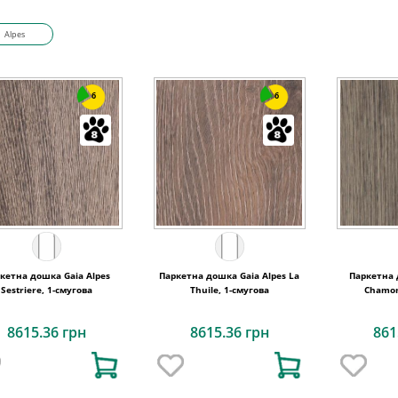
Alpes
6
6
кетна дошка Gaia Alpes
Паркетна дошка Gaia Alpes La
Паркетна 
Sestriere, 1-смугова
Thuile, 1-смугова
Chamon
8615.36 грн
8615.36 грн
861