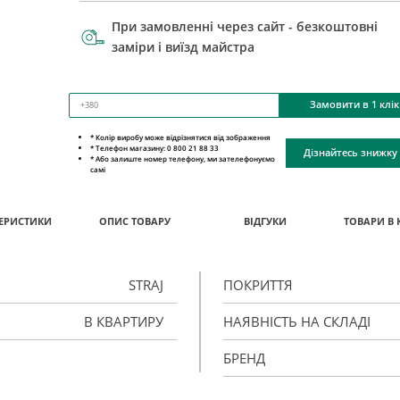
При замовленні через сайт - безкоштовні
заміри і виїзд майстра
Замовити в 1 клік
* Колір виробу може відрізнятися від зображення
* Телефон магазину: 0 800 21 88 33
Дізнайтесь знижку
* Або залиште номер телефону, ми зателефонуємо
самі
ЕРИСТИКИ
ОПИС ТОВАРУ
ВІДГУКИ
ТОВАРИ В 
STRAJ
ПОКРИТТЯ
В КВАРТИРУ
НАЯВНІСТЬ НА СКЛАДІ
БРЕНД