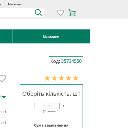
ї
Магазини
Магазини
Код:
35734550
Оберіть кількість, шт
и
-
+
кті
(Упаковок:
1
)
кті
Сума замовлення