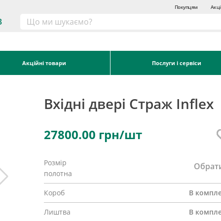
Покупцям
Акці
3
Акційні товари
Послуги і сервіси
Вхідні двері Страж Inflex
27800.00
грн/шт
Розмір
Обрат
полотна
Короб
В компле
Лиштва
В компле