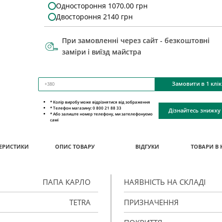
Одностороння 1070.00 грн
Двостороння 2140 грн
При замовленні через сайт - безкоштовні
заміри і виїзд майстра
Замовити в 1 клік
* Колір виробу може відрізнятися від зображення
* Телефон магазину: 0 800 21 88 33
Дізнайтесь знижку
* Або залиште номер телефону, ми зателефонуємо
самі
ЕРИСТИКИ
ОПИС ТОВАРУ
ВІДГУКИ
ТОВАРИ В 
ПАПА КАРЛО
НАЯВНІСТЬ НА СКЛАДІ
TETRA
ПРИЗНАЧЕННЯ