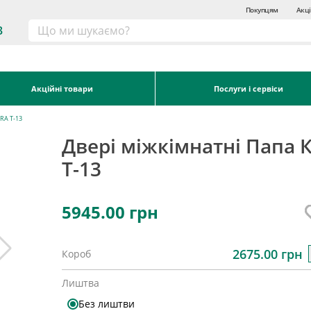
Покупцям
Акці
3
Акційні товари
Послуги і сервіси
RA T-13
Двері міжкімнатні Папа 
T-13
5945.00
грн
2675.00 грн
Короб
Лиштва
Без лиштви