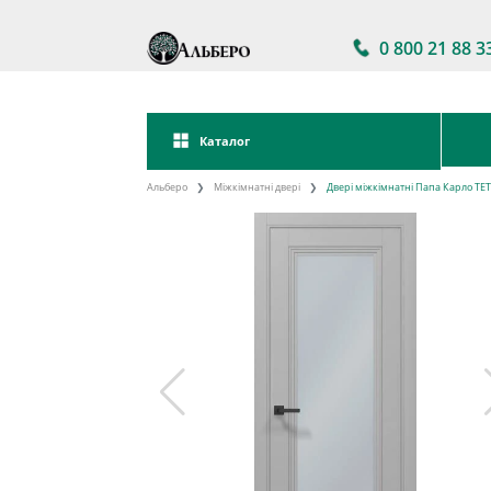
0 800 21 88 3
Каталог
Альберо
Міжкімнатні двері
Двері міжкімнатні Папа Карло TET