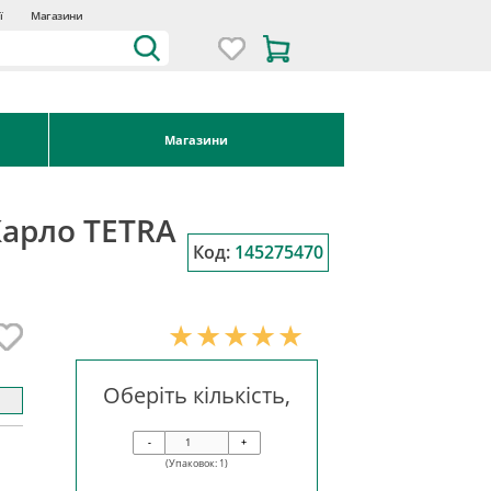
ї
Магазини
Магазини
Карло TETRA
Код:
145275470
Оберіть кількість,
-
+
(Упаковок:
1
)