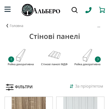
...
Головна
Стінові панелі
Ф
Рейка декоративна
Стінові панелі МДФ
Рейка декоративна
За пріорітетом
ФІЛЬТРИ