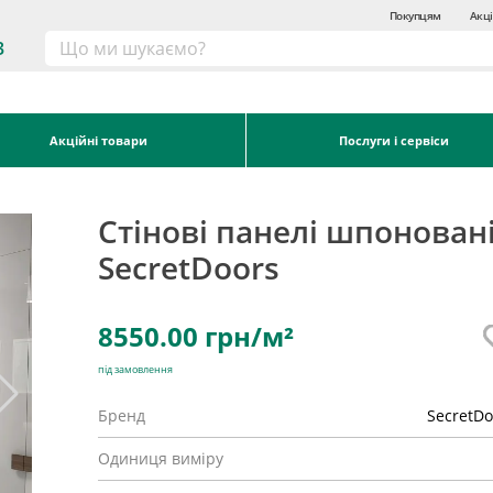
Покупцям
Акці
3
Акційні товари
Послуги і сервіси
Стінові панелі шпонован
SecretDoors
8550.00
грн/м²
під замовлення
Бренд
SecretDo
Одиниця виміру