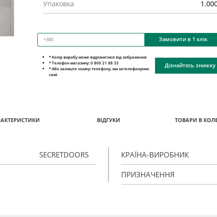
Упаковка
1.00
Замовити в 1 клік
* Колір виробу може відрізнятися від зображення
* Телефон магазину: 0 800 21 88 33
Дізнайтесь знижку
* Або залиште номер телефону, ми зателефонуємо
самі
РАКТЕРИСТИКИ
ВІДГУКИ
ТОВАРИ В КОЛЕ
SECRETDOORS
КРАЇНА-ВИРОБНИК
ПРИЗНАЧЕННЯ