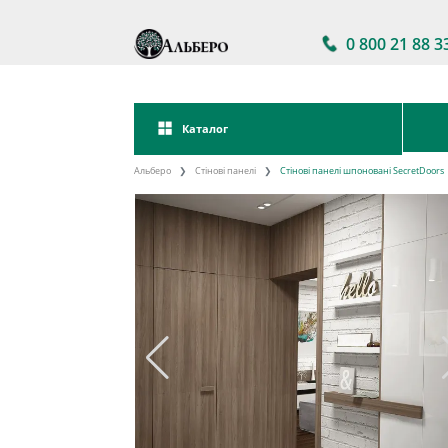
0 800 21 88 3
Каталог
Альберо
Стінові панелі
Стінові панелі шпоновані SecretDoors