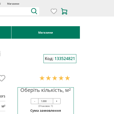
ї
Магазини
Магазини
і
Код:
133524821
Оберіть кількість, м²
ors
-
+
м²
(Упаковок:
1
)
Сума замовлення