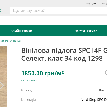
Покупцям
Акці
3
Акційні товари
Послуги і сервіси
лект, клас 34 код 1298
Вінілова підлога SPC I4F 
Cелект, клас 34 код 1298
1850.00
грн/м²
під замовлення
Бренд
Barl
Колекція
Next Step SPC D