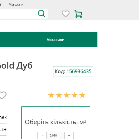
ї
Магазини
Магазини
Gold Дуб
Код:
156936435
inek
Оберіть кількість, м²
LE+
-
+