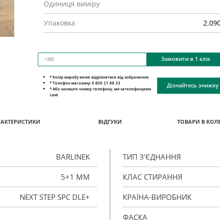
Одиниця виміру
Упаковка
2.09
Замовити в 1 клік
* Колір виробу може відрізнятися від зображення
* Телефон магазину: 0 800 21 88 33
Дізнайтесь знижку
* Або залиште номер телефону, ми зателефонуємо
самі
РАКТЕРИСТИКИ
ВІДГУКИ
ТОВАРИ В КОЛЕ
BARLINEK
ТИП З'ЄДНАННЯ
5+1 ММ
КЛАС СТИРАННЯ
NEXT STEP SPC DLE+
КРАЇНА-ВИРОБНИК
ФАСКА