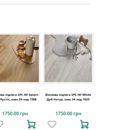
ова підлога SPC I4F Desert
Вінілова підлога SPC I4F White
Рустік, клас 34 код 1588
Дуб Натур, клас 34 код 1625
1750.00 грн
1750.00 грн