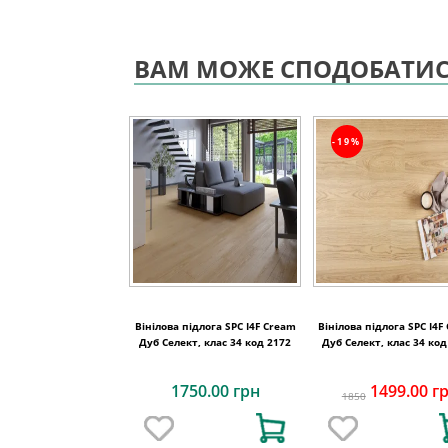
ВАМ МОЖЕ СПОДОБАТИ
-19%
Вінілова підлога SPC I4F Cream
Вінілова підлога SPC I4F
Дуб Селект, клас 34 код 2172
Дуб Cелект, клас 34 код
1750.00 грн
1499.00 г
1850