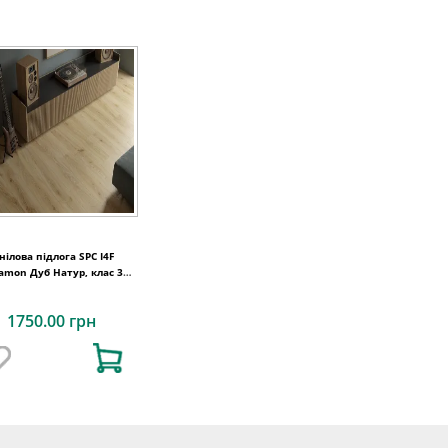
нілова підлога SPC I4F
amon Дуб Натур, клас 34
код 1526
1750.00 грн