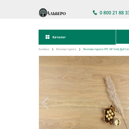
0 800 21 88 3
Каталог
Альберо
Вінілова підлога
Вінілова підлога SPC I4F Gold Дуб Cе