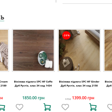
СЬ
-20%
 Cream
Вінілова підлога SPC I4F Coffe
Вінілова підлога SPC I4F Ginder
Вініл
 2189
Дуб Рустік, клас 34 код 1434
Дуб Рустік, клас 34 код 2158
Дуб 
рн
1850.00 грн
1399.00 грн
1750