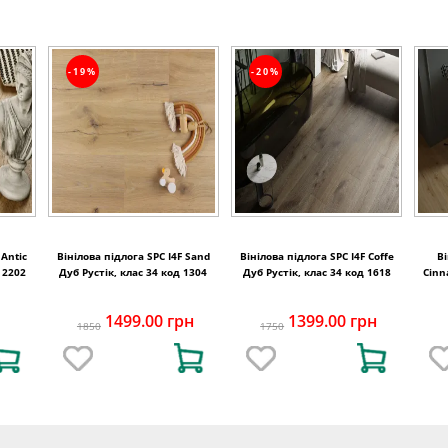
-19%
-20%
 Antic
Вінілова підлога SPC I4F Sand
Вінілова підлога SPC I4F Coffe
Ві
 2202
Дуб Рустік, клас 34 код 1304
Дуб Рустік, клас 34 код 1618
Cinn
1499.00 грн
1399.00 грн
1850
1750