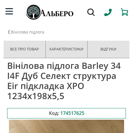
Вінілова підлога
ВСЕ ПРО ТОВАР
ХАРАКТЕРИСТИКИ
ВІДГУКИ
Вінілова підлога Barley 34
I4F Дуб Селект структура
Eir підкладка XPO
1234х198х5,5
Код:
174517625