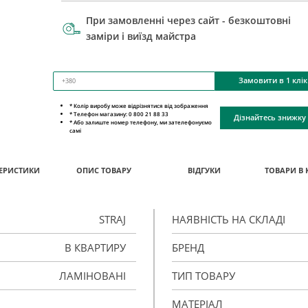
При замовленні через сайт - безкоштовні
заміри і виїзд майстра
Замовити в 1 клік
* Колір виробу може відрізнятися від зображення
* Телефон магазину: 0 800 21 88 33
Дізнайтесь знижку
* Або залиште номер телефону, ми зателефонуємо
самі
ЕРИСТИКИ
ОПИС ТОВАРУ
ВІДГУКИ
ТОВАРИ В 
STRAJ
НАЯВНІСТЬ НА СКЛАДІ
В КВАРТИРУ
БРЕНД
ЛАМІНОВАНІ
ТИП ТОВАРУ
МАТЕРІАЛ