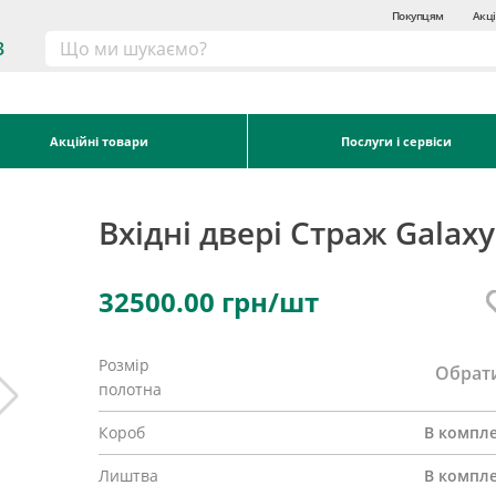
Покупцям
Акці
3
Акційні товари
Послуги і сервіси
Вхідні двері Страж Galaxy
32500.00
грн/шт
Розмір
Обрат
полотна
Короб
В компле
Лиштва
В компле