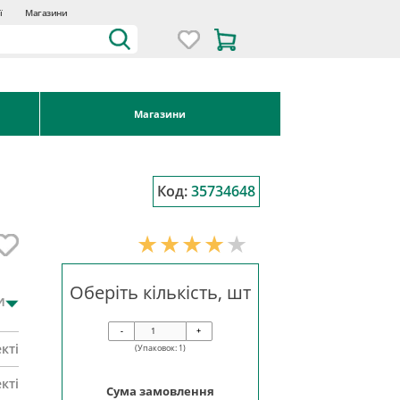
ї
Магазини
Магазини
Код:
35734648
Оберіть кількість, шт
и
-
+
кті
(Упаковок:
1
)
кті
Сума замовлення